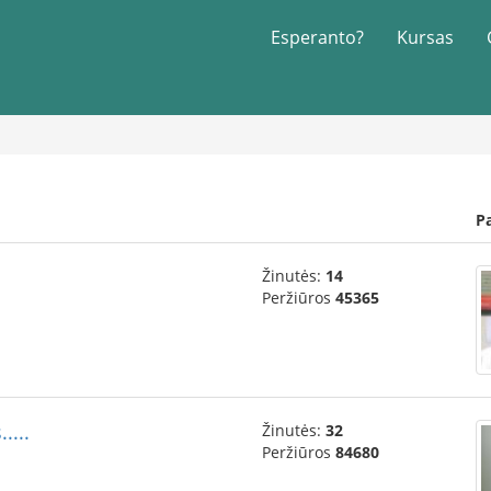
Esperanto?
Kursas
P
Žinutės:
14
Peržiūros
45365
....
Žinutės:
32
Peržiūros
84680