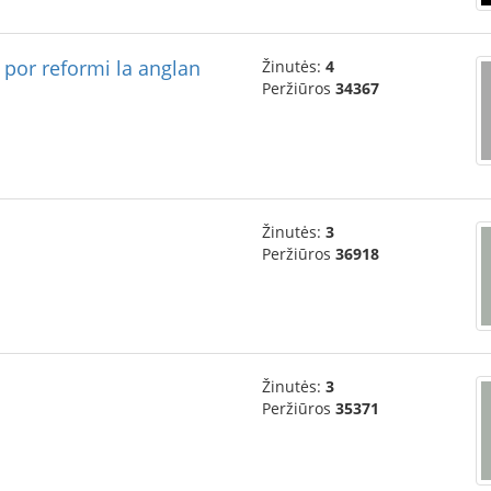
por reformi la anglan
Žinutės:
4
Peržiūros
34367
Žinutės:
3
Peržiūros
36918
Žinutės:
3
Peržiūros
35371