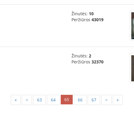
Žinutės:
10
Peržiūros
43019
Žinutės:
2
Peržiūros
32370
65
«
<
63
64
66
67
>
»