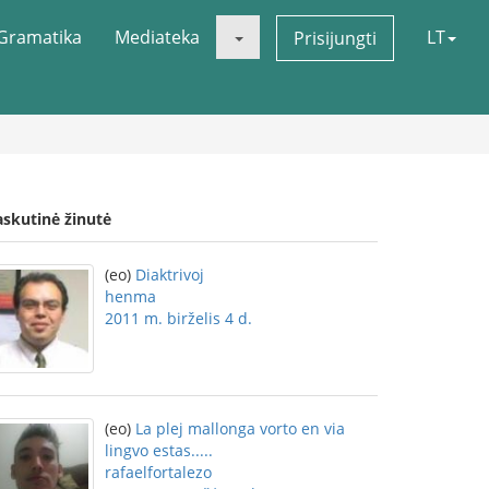
Gramatika
Mediateka
LT
Prisijungti
askutinė žinutė
(eo)
Diaktrivoj
henma
2011 m. birželis 4 d.
(eo)
La plej mallonga vorto en via
lingvo estas.....
rafaelfortalezo