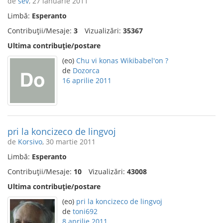
de
sev
, 27 ianuarie 2011
Limbă:
Esperanto
Contribuții/Mesaje:
3
Vizualizări:
35367
Ultima contribuție/postare
(eo)
Chu vi konas Wikibabel'on ?
de
Dozorca
16 aprilie 2011
pri la koncizeco de lingvoj
de
Korsivo
, 30 martie 2011
Limbă:
Esperanto
Contribuții/Mesaje:
10
Vizualizări:
43008
Ultima contribuție/postare
(eo)
pri la koncizeco de lingvoj
de
toni692
8 aprilie 2011