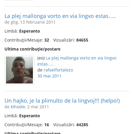
La plej mallonga vorto en via lingvo estas.....
de glig, 13 februarie 2011
Limbă:
Esperanto
Contribuții/Mesaje:
32
Vizualizări:
84655
Ultima contribuție/postare
(eo)
La plej mallonga vorto en via lingvo
estas.....
de
rafaelfortalezo
30 mai 2011
Un hajko, je la plimulto de la lingvoj!!! (helpo!)
de
kihxote
, 2 mai 2011
Limbă:
Esperanto
Contribuții/Mesaje:
16
Vizualizări:
44285
Ultima contribuție/postare