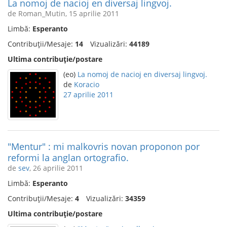
La nomoj de nacioj en diversaj lingvoj.
de Roman_Mutin, 15 aprilie 2011
Limbă:
Esperanto
Contribuții/Mesaje:
14
Vizualizări:
44189
Ultima contribuție/postare
(eo)
La nomoj de nacioj en diversaj lingvoj.
de
Koracio
27 aprilie 2011
"Mentur" : mi malkovris novan proponon por
reformi la anglan ortografio.
de
sev
, 26 aprilie 2011
Limbă:
Esperanto
Contribuții/Mesaje:
4
Vizualizări:
34359
Ultima contribuție/postare