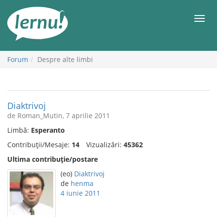
Mergi
la
Meni
conținut
Forum
Despre alte limbi
Diaktrivoj
de Roman_Mutin, 7 aprilie 2011
Limbă:
Esperanto
Contribuții/Mesaje:
14
Vizualizări:
45362
Ultima contribuție/postare
(eo)
Diaktrivoj
de
henma
4 iunie 2011