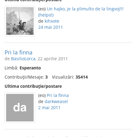
(eo)
Un hajko, je la plimulto de la lingvoj!!!
(helpo!)
de
kihxote
24 mai 2011
Pri la finna
de
BasilioLorca
, 22 aprilie 2011
Limbă:
Esperanto
Contribuții/Mesaje:
3
Vizualizări:
35414
Ultima contribuție/postare
(eo)
Pri la finna
de
darkweasel
2 mai 2011