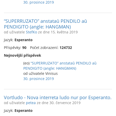
30. prosince 2019
“SUPERRUZATO” anstataŭ PENDILO aŭ
PENDIGITO (angle: HANGMAN)
od uživatele
StefKo
ze dne 15. května 2019
Jazyk:
Esperanto
Příspěvky:
90
Počet zobrazení:
124732
Nejnovější příspěvek
(eo)
“SUPERRUZATO” anstataŭ PENDILO aŭ
PENDIGITO (angle: HANGMAN)
od uživatele Vinisus
30. prosince 2019
Vortludo - Nova interreta ludo nur por Esperanto.
od uživatele
petea
ze dne 30. července 2019
Jazyk:
Esperanto