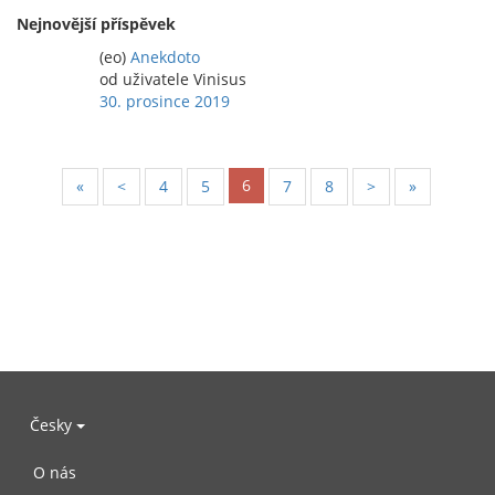
Nejnovější příspěvek
(eo)
Anekdoto
od uživatele Vinisus
30. prosince 2019
6
«
<
4
5
7
8
>
»
Česky
O nás