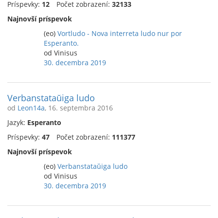
Príspevky:
12
Počet zobrazení:
32133
Najnovší príspevok
(eo)
Vortludo - Nova interreta ludo nur por
Esperanto.
od Vinisus
30. decembra 2019
Verbanstataŭiga ludo
od
Leon14a
, 16. septembra 2016
Jazyk:
Esperanto
Príspevky:
47
Počet zobrazení:
111377
Najnovší príspevok
(eo)
Verbanstataŭiga ludo
od Vinisus
30. decembra 2019