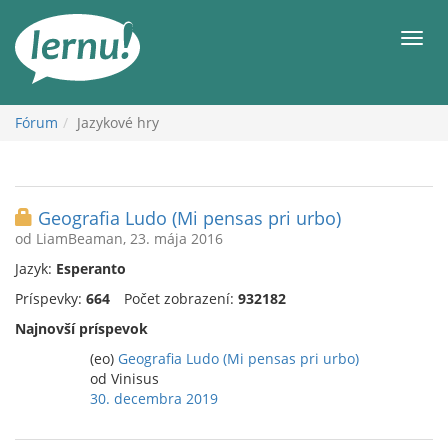
Späť
na
Men
obsah
Fórum
Jazykové hry
Geografia Ludo (Mi pensas pri urbo)
od LiamBeaman, 23. mája 2016
Jazyk:
Esperanto
Príspevky:
664
Počet zobrazení:
932182
Najnovší príspevok
(eo)
Geografia Ludo (Mi pensas pri urbo)
od Vinisus
30. decembra 2019