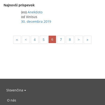
Najnovší príspevok
(eo)
Anekdoto
od Vinisus
30. decembra 2019
6
«
<
4
5
7
8
>
»
Slovenčina
O nás