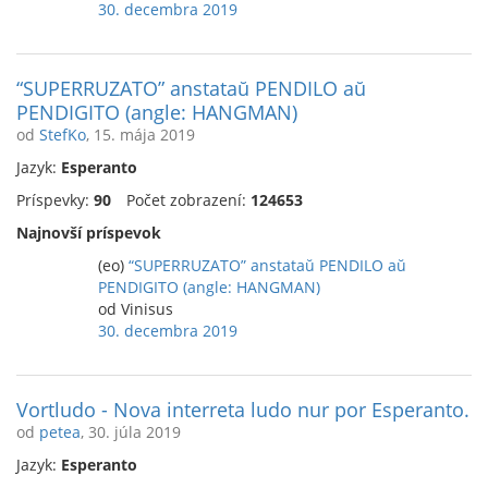
30. decembra 2019
“SUPERRUZATO” anstataŭ PENDILO aŭ
PENDIGITO (angle: HANGMAN)
od
StefKo
, 15. mája 2019
Jazyk:
Esperanto
Príspevky:
90
Počet zobrazení:
124653
Najnovší príspevok
(eo)
“SUPERRUZATO” anstataŭ PENDILO aŭ
PENDIGITO (angle: HANGMAN)
od Vinisus
30. decembra 2019
Vortludo - Nova interreta ludo nur por Esperanto.
od
petea
, 30. júla 2019
Jazyk:
Esperanto