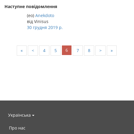
Наступне повідомлення
(eo)
Anekdoto
від Vinisus
30 грудня 2019 р.
6
«
<
4
5
7
8
>
»
Українська
Про нас