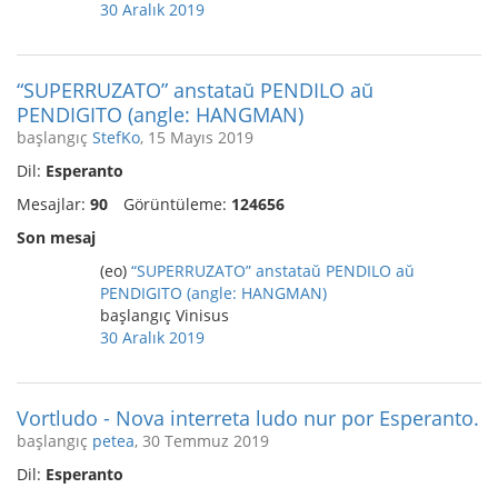
30 Aralık 2019
“SUPERRUZATO” anstataŭ PENDILO aŭ
PENDIGITO (angle: HANGMAN)
başlangıç
StefKo
, 15 Mayıs 2019
Dil:
Esperanto
Mesajlar:
90
Görüntüleme:
124656
Son mesaj
(eo)
“SUPERRUZATO” anstataŭ PENDILO aŭ
PENDIGITO (angle: HANGMAN)
başlangıç Vinisus
30 Aralık 2019
Vortludo - Nova interreta ludo nur por Esperanto.
başlangıç
petea
, 30 Temmuz 2019
Dil:
Esperanto