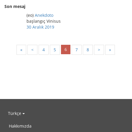
Son mesaj
(eo)
Anekdoto
başlangıç Vinisus
30 Aralık 2019
6
«
<
4
5
7
8
>
»
Türkçe
Hakkımızda