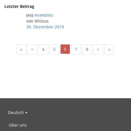
Letzter Beitrag
(eo)
Anekdoto
von Vinisus
30. Dezember 2019
6
«
<
4
5
7
8
>
»
Deutsch
Über uns