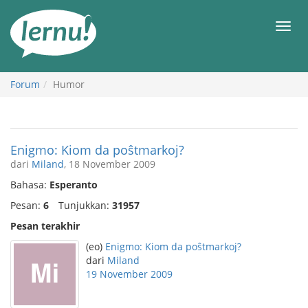
Ke
daftar
Men
isi
Forum
Humor
Enigmo: Kiom da poŝtmarkoj?
dari
Miland
, 18 November 2009
Bahasa:
Esperanto
Pesan:
6
Tunjukkan:
31957
Pesan terakhir
(eo)
Enigmo: Kiom da poŝtmarkoj?
dari
Miland
19 November 2009