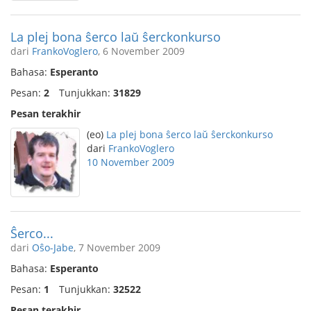
La plej bona ŝerco laŭ ŝerckonkurso
dari
FrankoVoglero
, 6 November 2009
Bahasa:
Esperanto
Pesan:
2
Tunjukkan:
31829
Pesan terakhir
(eo)
La plej bona ŝerco laŭ ŝerckonkurso
dari
FrankoVoglero
10 November 2009
Ŝerco...
dari
Oŝo-Jabe
, 7 November 2009
Bahasa:
Esperanto
Pesan:
1
Tunjukkan:
32522
Pesan terakhir