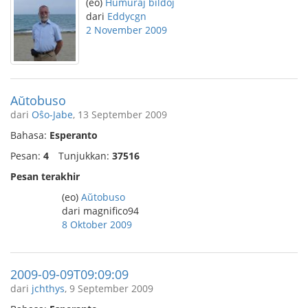
(eo)
Humuraj bildoj
dari
Eddycgn
2 November 2009
Aŭtobuso
dari
Oŝo-Jabe
, 13 September 2009
Bahasa:
Esperanto
Pesan:
4
Tunjukkan:
37516
Pesan terakhir
(eo)
Aŭtobuso
dari magnifico94
8 Oktober 2009
2009-09-09T09:09:09
dari
jchthys
, 9 September 2009