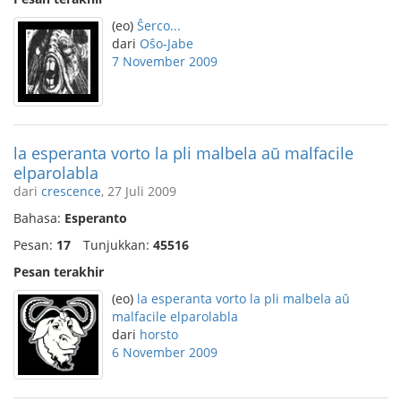
(eo)
Ŝerco...
dari
Oŝo-Jabe
7 November 2009
la esperanta vorto la pli malbela aŭ malfacile
elparolabla
dari
crescence
, 27 Juli 2009
Bahasa:
Esperanto
Pesan:
17
Tunjukkan:
45516
Pesan terakhir
(eo)
la esperanta vorto la pli malbela aŭ
malfacile elparolabla
dari
horsto
6 November 2009