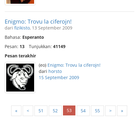
Enigmo: Trovu la ciferojn!
dari
fizikisto
, 13 September 2009
Bahasa:
Esperanto
Pesan:
13
Tunjukkan:
41149
Pesan terakhir
(eo)
Enigmo: Trovu la ciferojn!
dari
horsto
15 September 2009
53
«
<
51
52
54
55
>
»