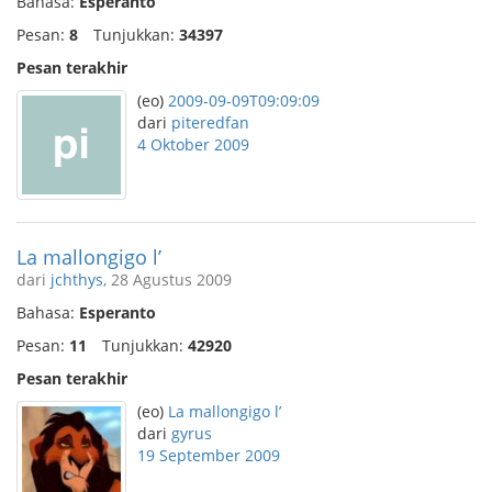
Bahasa:
Esperanto
Pesan:
8
Tunjukkan:
34397
Pesan terakhir
(eo)
2009-09-09T09:09:09
dari
piteredfan
4 Oktober 2009
La mallongigo l’
dari
jchthys
, 28 Agustus 2009
Bahasa:
Esperanto
Pesan:
11
Tunjukkan:
42920
Pesan terakhir
(eo)
La mallongigo l’
dari
gyrus
19 September 2009