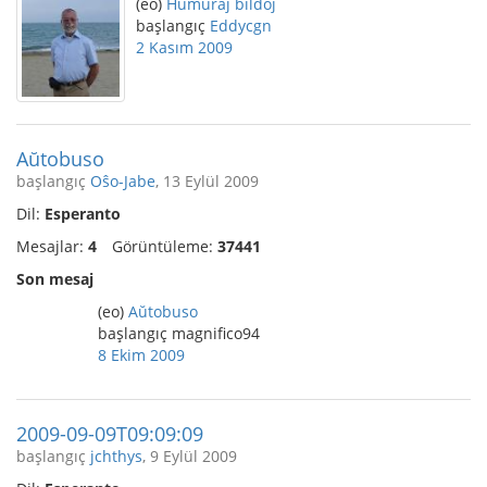
(eo)
Humuraj bildoj
başlangıç
Eddycgn
2 Kasım 2009
Aŭtobuso
başlangıç
Oŝo-Jabe
, 13 Eylül 2009
Dil:
Esperanto
Mesajlar:
4
Görüntüleme:
37441
Son mesaj
(eo)
Aŭtobuso
başlangıç magnifico94
8 Ekim 2009
2009-09-09T09:09:09
başlangıç
jchthys
, 9 Eylül 2009