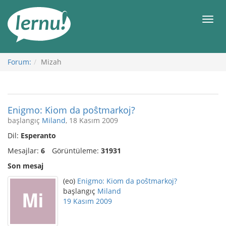
İçerik
Görüntüleme
Men
Forum:
Mizah
Enigmo: Kiom da poŝtmarkoj?
başlangıç
Miland
, 18 Kasım 2009
Dil:
Esperanto
Mesajlar:
6
Görüntüleme:
31931
Son mesaj
(eo)
Enigmo: Kiom da poŝtmarkoj?
başlangıç
Miland
19 Kasım 2009