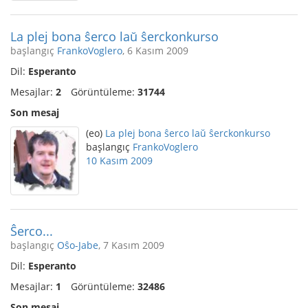
La plej bona ŝerco laŭ ŝerckonkurso
başlangıç
FrankoVoglero
, 6 Kasım 2009
Dil:
Esperanto
Mesajlar:
2
Görüntüleme:
31744
Son mesaj
(eo)
La plej bona ŝerco laŭ ŝerckonkurso
başlangıç
FrankoVoglero
10 Kasım 2009
Ŝerco...
başlangıç
Oŝo-Jabe
, 7 Kasım 2009
Dil:
Esperanto
Mesajlar:
1
Görüntüleme:
32486
Son mesaj