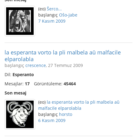
(eo)
Ŝerco...
başlangıç
Oŝo-Jabe
7 Kasım 2009
la esperanta vorto la pli malbela aŭ malfacile
elparolabla
başlangıç
crescence
, 27 Temmuz 2009
Dil:
Esperanto
Mesajlar:
17
Görüntüleme:
45464
Son mesaj
(eo)
la esperanta vorto la pli malbela aŭ
malfacile elparolabla
başlangıç
horsto
6 Kasım 2009