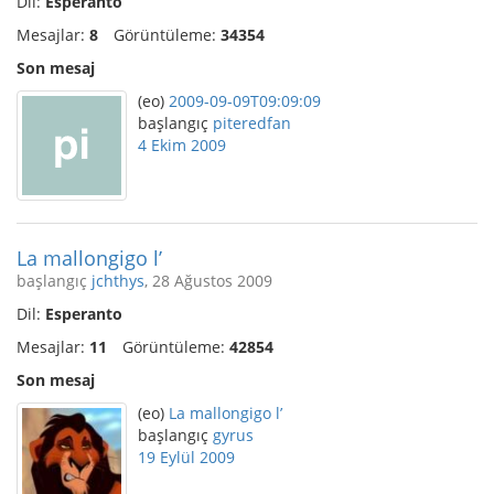
Dil:
Esperanto
Mesajlar:
8
Görüntüleme:
34354
Son mesaj
(eo)
2009-09-09T09:09:09
başlangıç
piteredfan
4 Ekim 2009
La mallongigo l’
başlangıç
jchthys
, 28 Ağustos 2009
Dil:
Esperanto
Mesajlar:
11
Görüntüleme:
42854
Son mesaj
(eo)
La mallongigo l’
başlangıç
gyrus
19 Eylül 2009