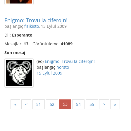
Enigmo: Trovu la ciferojn!
başlangıç
fizikisto
, 13 Eylül 2009
Dil:
Esperanto
Mesajlar:
13
Görüntüleme:
41089
Son mesaj
(eo)
Enigmo: Trovu la ciferojn!
başlangıç
horsto
15 Eylül 2009
53
«
<
51
52
54
55
>
»