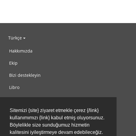
Türkçe
Hakkımızda
Ekip
Bizi destekleyin
Libro
Gizlilik Politikası
Sitemizi {site} ziyaret etmekle çerez {/link}
Kullanım Koşulları
kullanımımızı {link} kabul etmiş oluyorsunuz.
Bize ulaşın
Böylelikle size sunduğumuz hizmetin
kalitesini iyileştirmeye devam edebileceğiz.