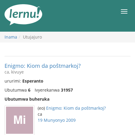
Ku
rupapuro
Urut
rw'ibirimwo
Inama
Utujajuro
Enigmo: Kiom da poŝtmarkoj?
ca, kivuye
ururimi:
Esperanto
Ubutumwa
6
Ivyerekanwa
31957
Ubutumwa buheruka
(eo)
Enigmo: Kiom da poŝtmarkoj?
ca
19 Munyonyo 2009