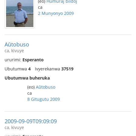
(eo)
Humuraj bildoj
ca
2 Munyonyo 2009
Aŭtobuso
ca, kivuye
ururimi:
Esperanto
Ubutumwa
4
Ivyerekanwa
37519
Ubutumwa buheruka
(eo)
Aŭtobuso
ca
8 Gitugutu 2009
2009-09-09T09:09:09
ca, kivuye