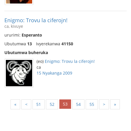
Enigmo: Trovu la ciferojn!
ca, kivuye
ururimi:
Esperanto
Ubutumwa
13
Ivyerekanwa
41150
Ubutumwa buheruka
(eo)
Enigmo: Trovu la ciferojn!
ca
15 Nyakanga 2009
53
«
<
51
52
54
55
>
»