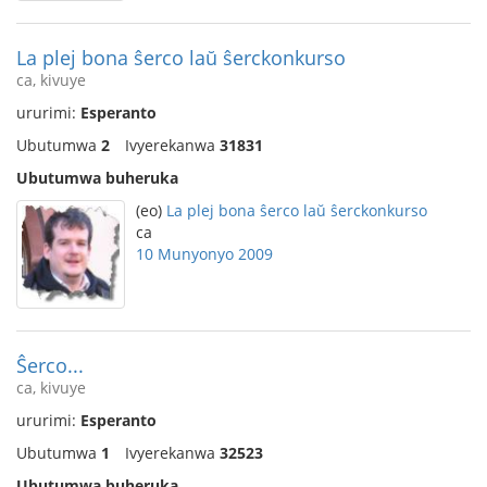
La plej bona ŝerco laŭ ŝerckonkurso
ca, kivuye
ururimi:
Esperanto
Ubutumwa
2
Ivyerekanwa
31831
Ubutumwa buheruka
(eo)
La plej bona ŝerco laŭ ŝerckonkurso
ca
10 Munyonyo 2009
Ŝerco...
ca, kivuye
ururimi:
Esperanto
Ubutumwa
1
Ivyerekanwa
32523
Ubutumwa buheruka