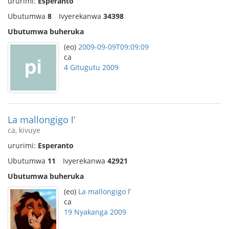
ururimi:
Esperanto
Ubutumwa
8
Ivyerekanwa
34398
Ubutumwa buheruka
(eo)
2009-09-09T09:09:09
ca
4 Gitugutu 2009
La mallongigo l’
ca, kivuye
ururimi:
Esperanto
Ubutumwa
11
Ivyerekanwa
42921
Ubutumwa buheruka
(eo)
La mallongigo l’
ca
19 Nyakanga 2009