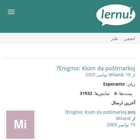
رود
ه
فهرس
حتوا
انجمن
طنز
Enigmo: Kiom da poŝtmarkoj?
از
, 18 نوامبر 2009
Miland
زبان:
Esperanto
پست‌ها:
6
نمایش‌ها:
31932
آخرین ارسال
Enigmo: Kiom da poŝtmarkoj?
(eo)
از
Miland
19 نوامبر 2009