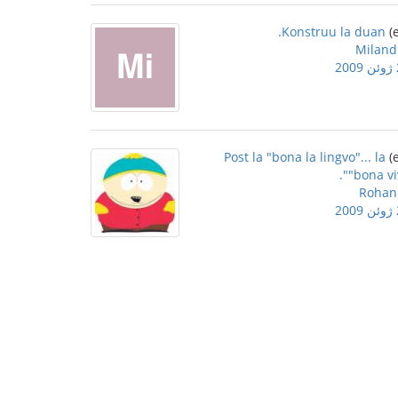
Konstruu la duan.
Miland
2
Post la "bona la lingvo"... la
"bona viv
Rohan
2