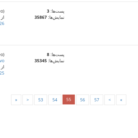
پست‌ها:
3
(eo)
نمایش‌ها:
35867
از
26 ژوئن 009
پست‌ها:
8
(eo)
نمایش‌ها:
35345
o".
از
25 ژوئن 009
55
«
<
53
54
56
57
>
»