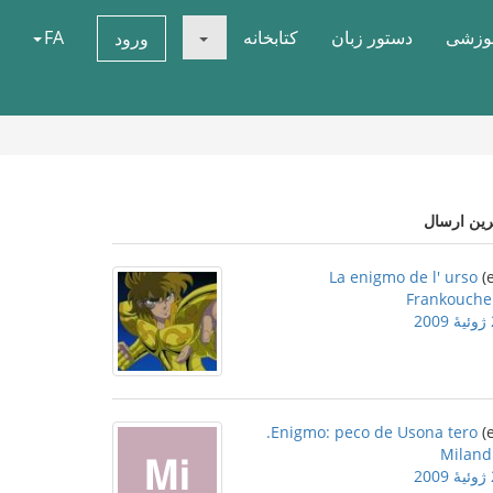
موزشی
دستور زبان
کتابخانه
FA
ورود
رین ارسال
La enigmo de l' urso
Frankouche
2
Enigmo: peco de Usona tero.
Miland
2