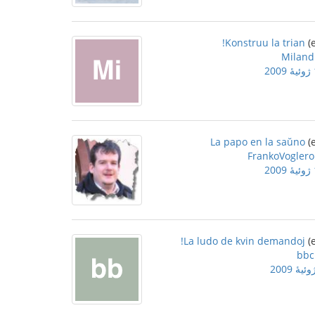
Konstruu la trian!
Miland
2
La papo en la saŭno
FrankoVoglero
2
La ludo de kvin demandoj!
bbc