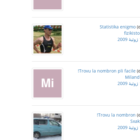
Statistika enigmo
fizikisto
2
Trovu la nombron pli facile!
Miland
2
Trovu la nombron!
Sxak
2