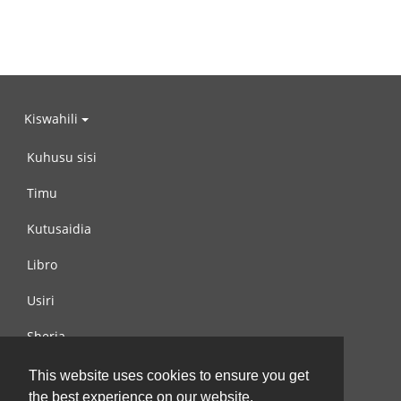
Kiswahili
Kuhusu sisi
Timu
Kutusaidia
Libro
Usiri
Sheria
Wasiliana na si
This website uses cookies to ensure you get
the best experience on our website.