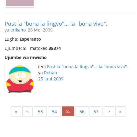
Post la "bona la lingvo"... la "bona vivo".
ya
erikano
, 28 Mei 2009
Lugha:
Esperanto
Ujumbe:
8
matokeo
35374
Ujumbe wa mwisho
(eo)
Post la "bona la lingvo"... la "bona vivo".
ya
Rohan
25 Juni 2009
55
«
<
53
54
56
57
>
»