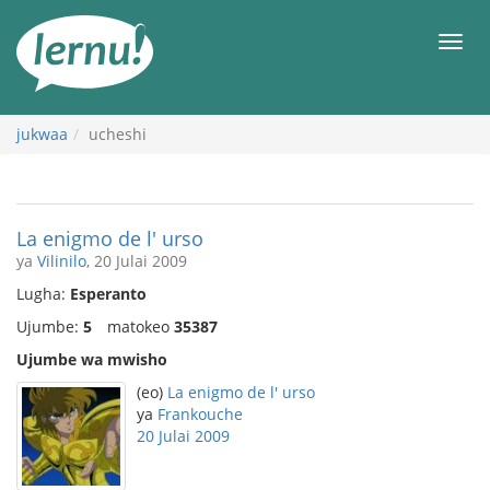
Kwa
maudhui
orod
jukwaa
ucheshi
La enigmo de l' urso
ya
Vilinilo
, 20 Julai 2009
Lugha:
Esperanto
Ujumbe:
5
matokeo
35387
Ujumbe wa mwisho
(eo)
La enigmo de l' urso
ya
Frankouche
20 Julai 2009