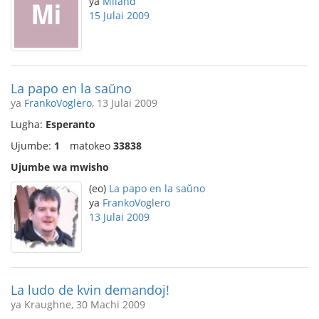
ya
Miland
15 Julai 2009
La papo en la saŭno
ya
FrankoVoglero
, 13 Julai 2009
Lugha:
Esperanto
Ujumbe:
1
matokeo
33838
Ujumbe wa mwisho
(eo)
La papo en la saŭno
ya
FrankoVoglero
13 Julai 2009
La ludo de kvin demandoj!
ya Kraughne, 30 Machi 2009