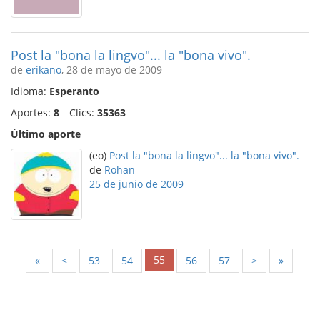
Post la "bona la lingvo"... la "bona vivo".
de
erikano
, 28 de mayo de 2009
Idioma:
Esperanto
Aportes:
8
Clics:
35363
Último aporte
(eo)
Post la "bona la lingvo"... la "bona vivo".
de
Rohan
25 de junio de 2009
55
«
<
53
54
56
57
>
»