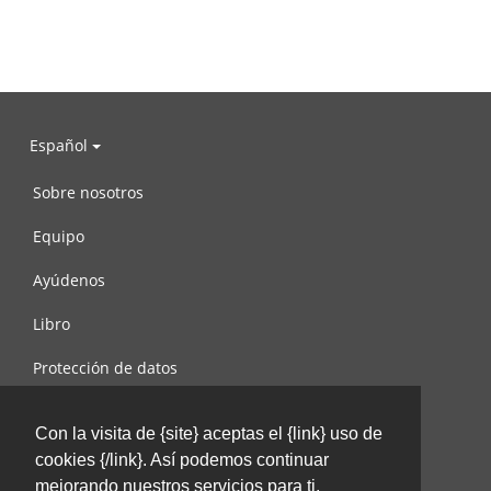
Español
Sobre nosotros
Equipo
Ayúdenos
Libro
Protección de datos
Condiciones de uso
Con la visita de {site} aceptas el {link} uso de
Contáctenos
cookies {/link}. Así podemos continuar
mejorando nuestros servicios para ti.