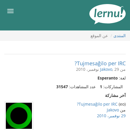
لى
لمحتويات
قائمة
طعام
المنتدى
عن الموقع
Tujmesaĝilo per IRC?
من
, 29 نوفمبر، 2010
Jakovo
لغة:
Esperanto
المشاركات:
1
عدد المشاهدات:
31547
آخر مشاركة
Tujmesaĝilo per IRC?
(eo)
من
Jakovo
29 نوفمبر، 2010