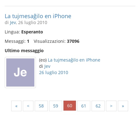
La tujmesaĝilo en iPhone
di
Jev
, 26 luglio 2010
Lingua:
Esperanto
Messaggi:
1
Visualizzazioni:
37096
Ultimo messaggio
(eo)
La tujmesaĝilo en iPhone
di
Jev
26 luglio 2010
60
«
<
58
59
61
62
>
»