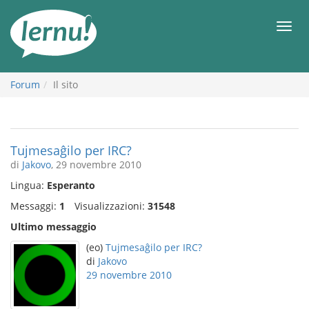
Vai
all’indice
Men
Forum
Il sito
Tujmesaĝilo per IRC?
di
Jakovo
, 29 novembre 2010
Lingua:
Esperanto
Messaggi:
1
Visualizzazioni:
31548
Ultimo messaggio
(eo)
Tujmesaĝilo per IRC?
di
Jakovo
29 novembre 2010