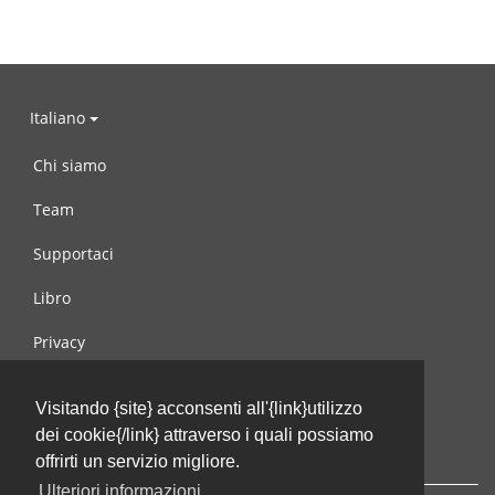
Italiano
Chi siamo
Team
Supportaci
Libro
Privacy
Condizioni d’uso
Visitando {site} acconsenti all'{link}utilizzo
Contattaci
dei cookie{/link} attraverso i quali possiamo
offrirti un servizio migliore.
Ulteriori informazioni