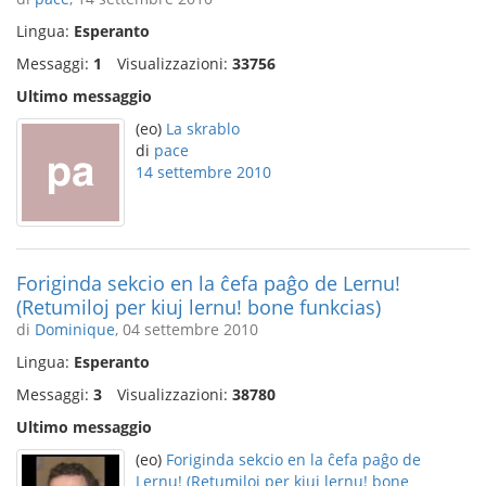
Lingua:
Esperanto
Messaggi:
1
Visualizzazioni:
33756
Ultimo messaggio
(eo)
La skrablo
di
pace
14 settembre 2010
Foriginda sekcio en la ĉefa paĝo de Lernu!
(Retumiloj per kiuj lernu! bone funkcias)
di
Dominique
, 04 settembre 2010
Lingua:
Esperanto
Messaggi:
3
Visualizzazioni:
38780
Ultimo messaggio
(eo)
Foriginda sekcio en la ĉefa paĝo de
Lernu! (Retumiloj per kiuj lernu! bone