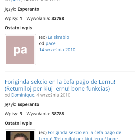
Język:
Esperanto
Wpisy:
1
Wywołania:
33758
Ostatni wpis
(eo)
La skrablo
od
pace
14 września 2010
Foriginda sekcio en la ĉefa paĝo de Lernu!
(Retumiloj per kiuj lernu! bone funkcias)
od
Dominique
, 4 września 2010
Język:
Esperanto
Wpisy:
3
Wywołania:
38788
Ostatni wpis
(eo)
Foriginda sekcio en la ĉefa paĝo de
Lernu! (Retumiloj per kiuj lernu! bone