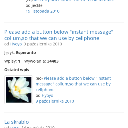
od jeckle
19 listopada 2010
Please add a button below "instant message"
collum,so that we can use by cellphone
od
Hyoyo
, 9 października 2010
Język:
Esperanto
Wpisy:
1
Wywołania:
34403
Ostatni wpis
(eo)
Please add a button below "instant
message" collum,so that we can use by
cellphone
od
Hyoyo
9 października 2010
La skrablo
od
pace
, 14 września 2010