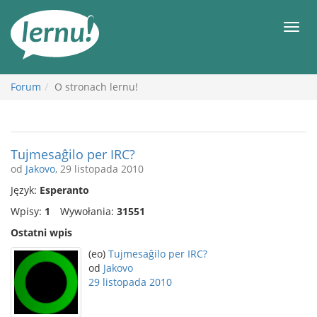
Więcej
Men
Forum
O stronach lernu!
Tujmesaĝilo per IRC?
od
Jakovo
, 29 listopada 2010
Język:
Esperanto
Wpisy:
1
Wywołania:
31551
Ostatni wpis
(eo)
Tujmesaĝilo per IRC?
od
Jakovo
29 listopada 2010