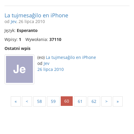
La tujmesaĝilo en iPhone
od
Jev
, 26 lipca 2010
Język:
Esperanto
Wpisy:
1
Wywołania:
37110
Ostatni wpis
(eo)
La tujmesaĝilo en iPhone
od
Jev
26 lipca 2010
60
«
<
58
59
61
62
>
»