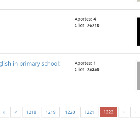
Aportes:
4
Clics:
76710
lish in primary school:
Aportes:
1
Clics:
75259
1222
«
<
1218
1219
1220
1221
>
»