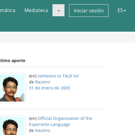
mática
Mediateca
ES
Iniciar sesión
ltimo aporte
(en)
someone to TALK to!
de
Razeno
31 de enero de 2005
(en)
Official Organization of the
Esperanto Language
de
Razeno