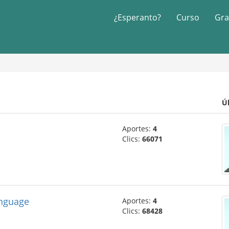
¿Esperanto?
Curso
Gra
Ú
Aportes:
4
Clics:
66071
anguage
Aportes:
4
Clics:
68428