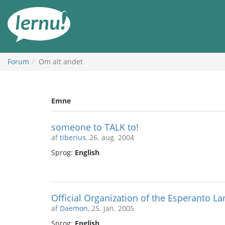
Til
indholdet
Forum
Om alt andet
Emne
someone to TALK to!
af
tiberius
, 26. aug. 2004
Sprog:
English
Official Organization of the Esperanto L
af
Daemon
, 25. jan. 2005
Sprog:
English