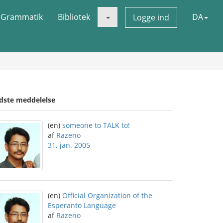
Grammatik
Bibliotek
DA
Logge ind
idste meddelelse
(en)
someone to TALK to!
af
Razeno
31. jan. 2005
(en)
Official Organization of the
Esperanto Language
af
Razeno