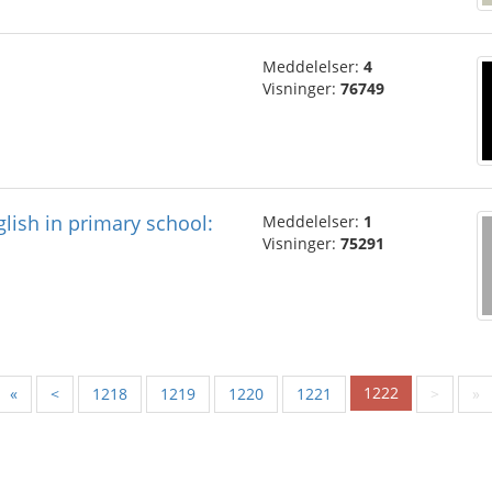
Meddelelser:
4
Visninger:
76749
lish in primary school:
Meddelelser:
1
Visninger:
75291
1222
«
<
1218
1219
1220
1221
>
»