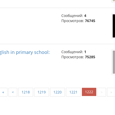
Сообщений:
4
Просмотров:
76745
lish in primary school:
Сообщений:
1
Просмотров:
75285
1222
«
<
1218
1219
1220
1221
>
»