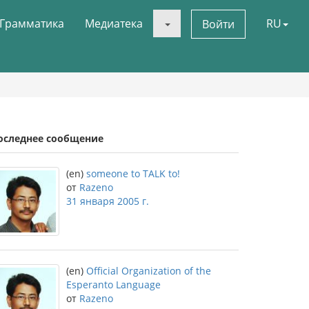
Грамматика
Медиатека
RU
Войти
оследнее сообщение
(en)
someone to TALK to!
от
Razeno
31 января 2005 г.
(en)
Official Organization of the
Esperanto Language
от
Razeno