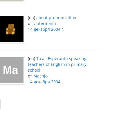
(en)
about pronunciation
от
vintermann
14 декабря 2004 г.
(en)
To all Esperanto-speaking
teachers of English in primary
school:
от
Machjo
14 декабря 2004 г.