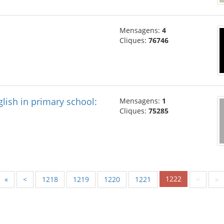
Mensagens:
4
Cliques:
76746
lish in primary school:
Mensagens:
1
Cliques:
75285
1222
«
<
1218
1219
1220
1221
>
»