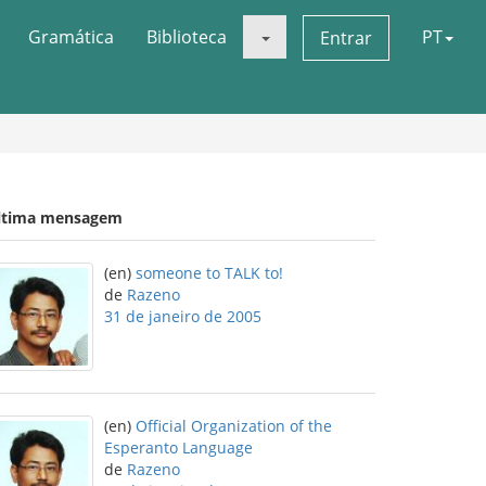
Gramática
Biblioteca
PT
Entrar
ltima mensagem
(en)
someone to TALK to!
de
Razeno
31 de janeiro de 2005
(en)
Official Organization of the
Esperanto Language
de
Razeno