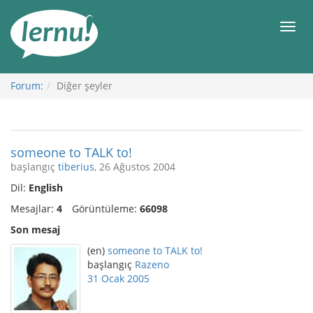
İçerik
Görüntüleme
Men
Forum:
Diğer şeyler
someone to TALK to!
başlangıç
tiberius
, 26 Ağustos 2004
Dil:
English
Mesajlar:
4
Görüntüleme:
66098
Son mesaj
(en)
someone to TALK to!
başlangıç
Razeno
31 Ocak 2005