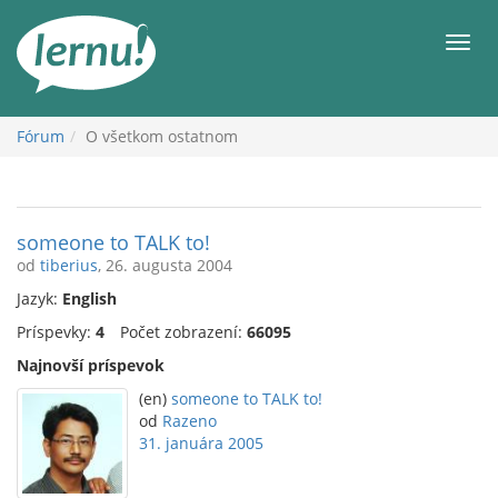
Späť
na
Men
obsah
Fórum
O všetkom ostatnom
someone to TALK to!
od
tiberius
, 26. augusta 2004
Jazyk:
English
Príspevky:
4
Počet zobrazení:
66095
Najnovší príspevok
(en)
someone to TALK to!
od
Razeno
31. januára 2005