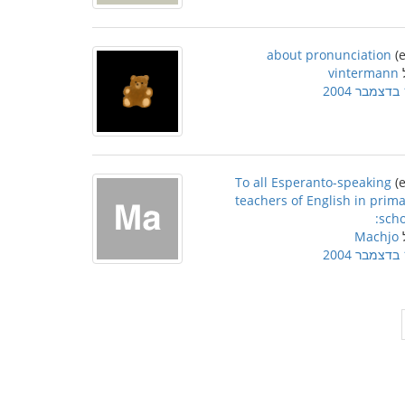
about pronunciation
vintermann
2
To all Esperanto-speaking
teachers of English in prim
scho
Machjo
2