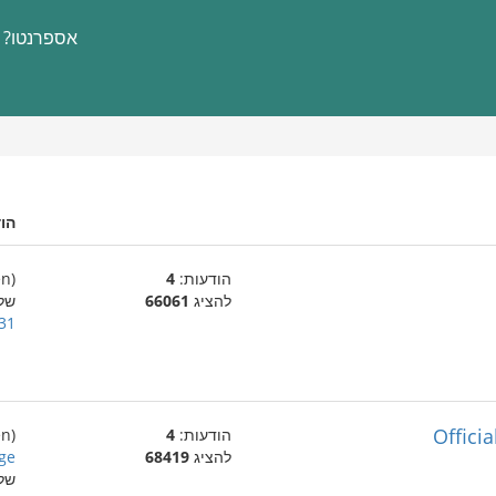
אספרנטו?
הו
הודעות:
4
(en)
להציג
66061
של
31 בינואר 005
Offici
הודעות:
4
(en)
להציג
68419
ge
של