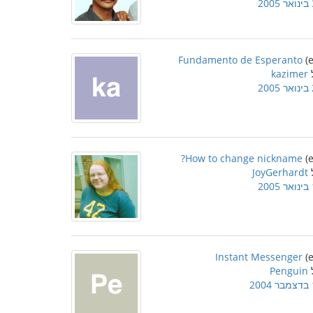
2
Fundamento de Esperanto
kazimer
2
How to change nickname?
JoyGerhardt
2
Instant Messenger
Penguin
2