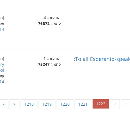
הודעות:
4
(en)
להציג
76672
של
14 בדצמבר 004
To all Esperanto-speak
הודעות:
1
(en)
להציג
75247
ary
ol:
של
14 בדצמבר 004
1222
«
<
1218
1219
1220
1221
>
»