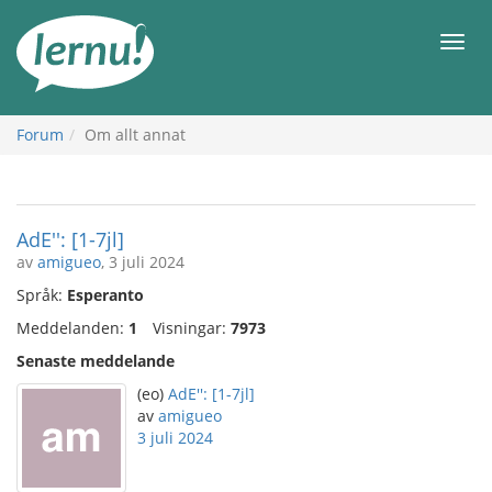
Till
sidans
Meny
innehåll
Forum
Om allt annat
AdE'': [1-7jl]
av
amigueo
, 3 juli 2024
Språk:
Esperanto
Meddelanden:
1
Visningar:
7973
Senaste meddelande
(eo)
AdE'': [1-7jl]
av
amigueo
3 juli 2024