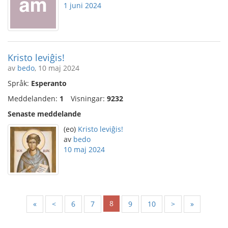
1 juni 2024
Kristo leviĝis!
av
bedo
, 10 maj 2024
Språk:
Esperanto
Meddelanden:
1
Visningar:
9232
Senaste meddelande
(eo)
Kristo leviĝis!
av
bedo
10 maj 2024
8
«
<
6
7
9
10
>
»