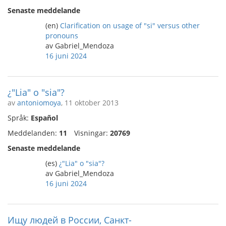
Senaste meddelande
(en)
Clarification on usage of "si" versus other
pronouns
av Gabriel_Mendoza
16 juni 2024
¿"Lia" o "sia"?
av
antoniomoya
, 11 oktober 2013
Språk:
Español
Meddelanden:
11
Visningar:
20769
Senaste meddelande
(es)
¿"Lia" o "sia"?
av Gabriel_Mendoza
16 juni 2024
Ищу людей в России, Санкт-