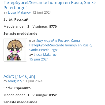
Петербурге!/Serĉante homojn en Rusio, Sankt-
Peterburgo!
av
Liosa_Makarov
, 12 juni 2024
Språk:
Русский
Meddelanden:
3
Visningar:
8770
Senaste meddelande
(ru)
Ищу людей в России, Санкт-
Петербурге!/Serĉante homojn en Rusio,
Sankt-Peterburgo!
av
Liosa_Makarov
15 juni 2024
AdE'': [10-16jun]
av
amigueo
, 13 juni 2024
Språk:
Esperanto
Meddelanden:
1
Visningar:
8352
Senaste meddelande