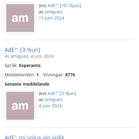
(eo)
AdE'': [10-16jun]
av
amigueo
13 juni 2024
AdE'': [3-9jun]
av
amigueo
, 4 juni 2024
Språk:
Esperanto
Meddelanden:
1
Visningar:
8776
Senaste meddelande
(eo)
AdE'': [3-9jun]
av
amigueo
4 juni 2024
AdE': mi volus vin vidik