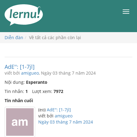
Đi
đến
Men
phần
nội
dung
Diễn đàn
Về tất cả các phần còn lại
AdE'': [1-7jl]
viết bởi
amigueo
, Ngày 03 tháng 7 năm 2024
Nội dung:
Esperanto
Tin nhắn:
1
Lượt xem:
7972
Tin nhắn cuối
(eo)
AdE'': [1-7jl]
viết bởi
amigueo
Ngày 03 tháng 7 năm 2024