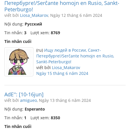
Петербурге!/Serĉante homojn en Rusio, Sankt-
Peterburgo!
viết bởi
Liosa_Makarov
, Ngày 12 tháng 6 năm 2024
Nội dung:
Русский
Tin nhắn:
3
Lượt xem:
8769
Tin nhắn cuối
(ru)
Ищу людей в России, Санкт-
Петербурге!/Serĉante homojn en Rusio,
Sankt-Peterburgo!
viết bởi
Liosa_Makarov
Ngày 15 tháng 6 năm 2024
AdE'': [10-16jun]
viết bởi
amigueo
, Ngày 13 tháng 6 năm 2024
Nội dung:
Esperanto
Tin nhắn:
1
Lượt xem:
8350
Tin nhắn cuối