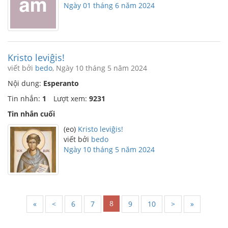
Ngày 01 tháng 6 năm 2024
Kristo leviĝis!
viết bởi
bedo
, Ngày 10 tháng 5 năm 2024
Nội dung:
Esperanto
Tin nhắn:
1
Lượt xem:
9231
Tin nhắn cuối
(eo)
Kristo leviĝis!
viết bởi
bedo
Ngày 10 tháng 5 năm 2024
8
«
<
6
7
9
10
>
»