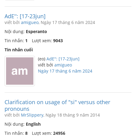
AdE'': [17-23jun]
viết bởi
amigueo
, Ngày 17 tháng 6 năm 2024
Nội dung:
Esperanto
Tin nhắn:
1
Lượt xem:
9043
Tin nhắn cuối
(eo)
AdE'': [17-23jun]
viết bởi
amigueo
Ngày 17 tháng 6 năm 2024
Clarification on usage of "si" versus other
pronouns
viết bởi
MrSlippery
, Ngày 18 tháng 9 năm 2014
Nội dung:
English
Tin nhắn:
8
Lượt xem:
24956