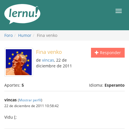
Contenido
Men
Foro
Humor
Fina venko
Fina venko
Responder
de
vincas
, 22 de
diciembre de 2011
Aportes:
5
Idioma:
Esperanto
vincas
(
Mostrar perfil
)
22 de diciembre de 2011 10:58:42
Vidu [;