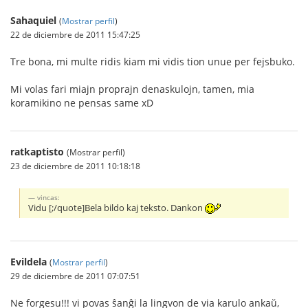
Sahaquiel
(
Mostrar perfil
)
22 de diciembre de 2011 15:47:25
Tre bona, mi multe ridis kiam mi vidis tion unue per fejsbuko.
Mi volas fari miajn proprajn denaskulojn, tamen, mia
koramikino ne pensas same xD
ratkaptisto
(Mostrar perfil)
23 de diciembre de 2011 10:18:18
vincas:
Vidu [;/quote]Bela bildo kaj teksto. Dankon
Evildela
(
Mostrar perfil
)
29 de diciembre de 2011 07:07:51
Ne forgesu!!! vi povas ŝanĝi la lingvon de via karulo ankaŭ,