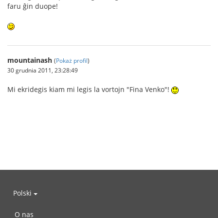
faru ĝin duope!
mountainash
(
Pokaż profil
)
30 grudnia 2011, 23:28:49
Mi ekridegis kiam mi legis la vortojn "Fina Venko"!
Polski
O nas