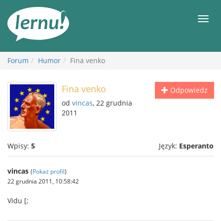
Więcej
Men
Forum
Humor
Fina venko
Fina venko
Odpowiedz
od
vincas
, 22 grudnia
2011
Wpisy:
5
Język:
Esperanto
vincas
(
Pokaż profil
)
22 grudnia 2011, 10:58:42
Vidu [;