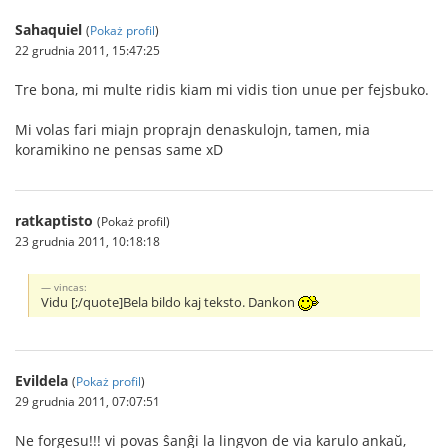
Sahaquiel
(
Pokaż profil
)
22 grudnia 2011, 15:47:25
Tre bona, mi multe ridis kiam mi vidis tion unue per fejsbuko.
Mi volas fari miajn proprajn denaskulojn, tamen, mia
koramikino ne pensas same xD
ratkaptisto
(Pokaż profil)
23 grudnia 2011, 10:18:18
vincas:
Vidu [;/quote]Bela bildo kaj teksto. Dankon
Evildela
(
Pokaż profil
)
29 grudnia 2011, 07:07:51
Ne forgesu!!! vi povas ŝanĝi la lingvon de via karulo ankaŭ,