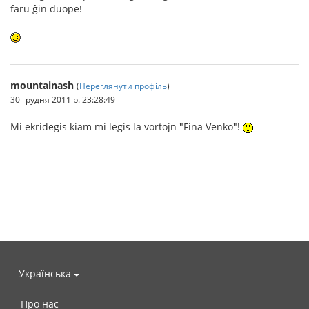
faru ĝin duope!
mountainash
(
Переглянути профіль
)
30 грудня 2011 р. 23:28:49
Mi ekridegis kiam mi legis la vortojn "Fina Venko"!
Українська
Про нас