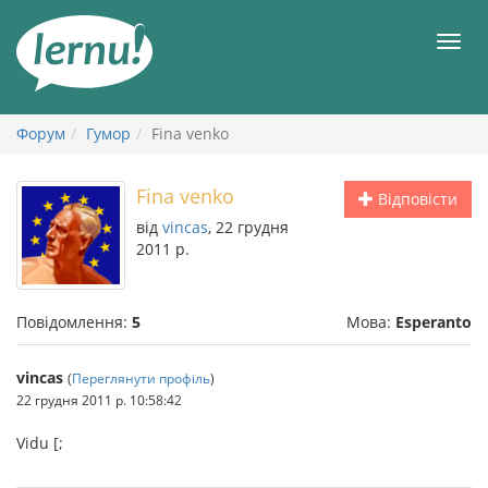
До
змісту
Мен
Форум
Гумор
Fina venko
Fina venko
Відповісти
від
vincas
, 22 грудня
2011 р.
Повідомлення:
5
Мова:
Esperanto
vincas
(
Переглянути профіль
)
22 грудня 2011 р. 10:58:42
Vidu [;