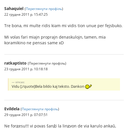
Sahaquiel
(
Переглянути профіль
)
22 грудня 2011 р. 15:47:25
Tre bona, mi multe ridis kiam mi vidis tion unue per fejsbuko.
Mi volas fari miajn proprajn denaskulojn, tamen, mia
koramikino ne pensas same xD
ratkaptisto
(Переглянути профіль)
23 грудня 2011 р. 10:18:18
vincas:
Vidu [;/quote]Bela bildo kaj teksto. Dankon
Evildela
(
Переглянути профіль
)
29 грудня 2011 р. 07:07:51
Ne forgesu!!! vi povas ŝanĝi la lingvon de via karulo ankaŭ,