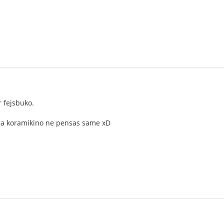
r fejsbuko.
mia koramikino ne pensas same xD