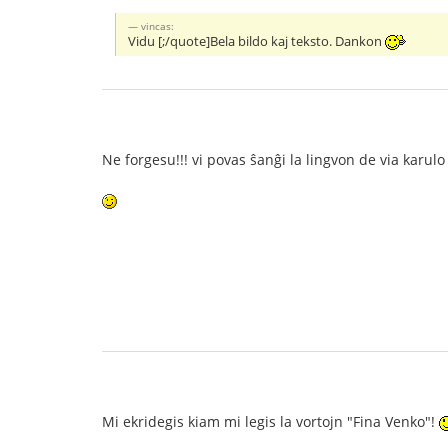
vincas:
Vidu [;/quote]Bela bildo kaj teksto. Dankon
Ne forgesu!!! vi povas ŝanĝi la lingvon de via karul
Mi ekridegis kiam mi legis la vortojn "Fina Venko"!