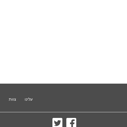
עלינו
צוות
ת