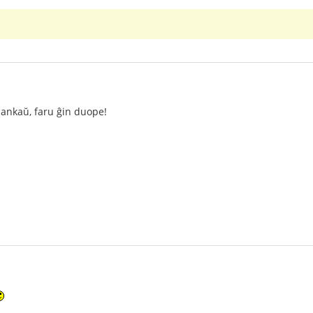
o ankaŭ, faru ĝin duope!