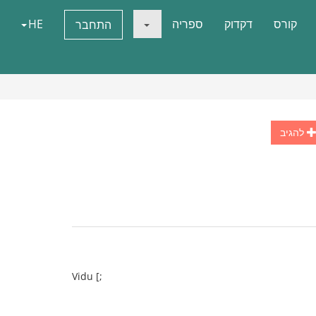
קורס
דקדוק
ספריה
HE
התחבר
להגיב
Vidu [;