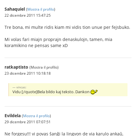
Sahaquiel
(
Mostra il profilo
)
22 dicembre 2011 15:47:25
Tre bona, mi multe ridis kiam mi vidis tion unue per fejsbuko.
Mi volas fari miajn proprajn denaskulojn, tamen, mia
koramikino ne pensas same xD
ratkaptisto
(Mostra il profilo)
23 dicembre 2011 10:18:18
vincas:
Vidu [;/quote]Bela bildo kaj teksto. Dankon
Evildela
(
Mostra il profilo
)
29 dicembre 2011 07:07:51
Ne forgesu!!! vi povas ŝanĝi la lingvon de via karulo ankaŭ,