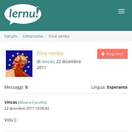
Vai
all’indice
Men
Forum
Umorismo
Fina venko
Fina venko
Rispondi
di
vincas
, 22 dicembre
2011
Messaggi:
5
Lingua:
Esperanto
vincas
(
Mostra il profilo
)
22 dicembre 2011 10:58:42
Vidu [;