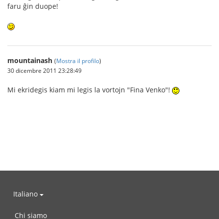
faru ĝin duope!
mountainash
(
Mostra il profilo
)
30 dicembre 2011 23:28:49
Mi ekridegis kiam mi legis la vortojn "Fina Venko"!
Italiano
Chi siamo