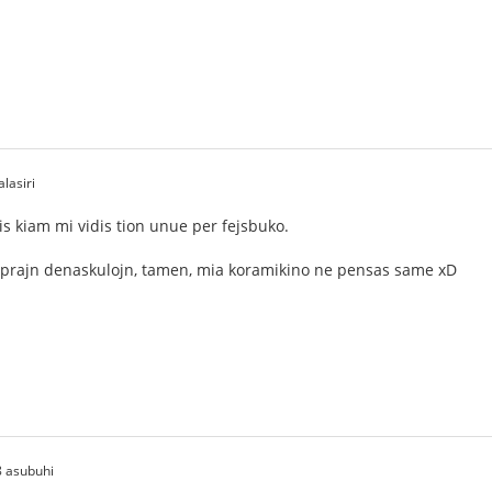
lasiri
is kiam mi vidis tion unue per fejsbuko.
roprajn denaskulojn, tamen, mia koramikino ne pensas same xD
 asubuhi