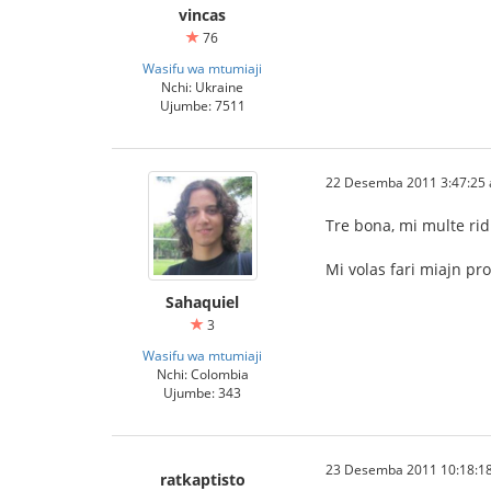
vincas
76
Wasifu wa mtumiaji
Nchi: Ukraine
Ujumbe: 7511
22 Desemba 2011 3:47:25 a
Tre bona, mi multe rid
Mi volas fari miajn p
Sahaquiel
3
Wasifu wa mtumiaji
Nchi: Colombia
Ujumbe: 343
23 Desemba 2011 10:18:18
ratkaptisto