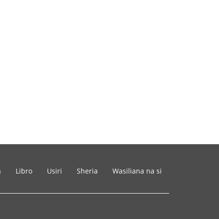
a
Libro
Usiri
Sheria
Wasiliana na si