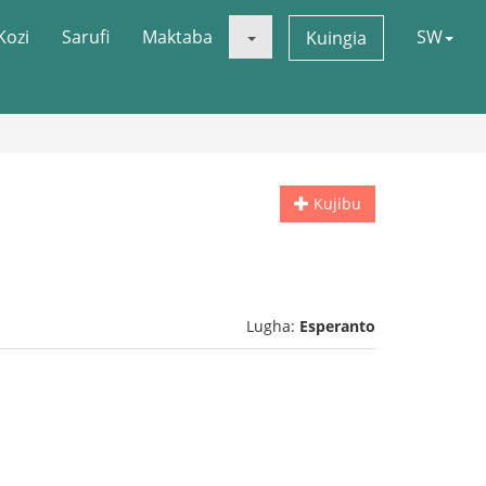
Kozi
Sarufi
Maktaba
SW
Kuingia
Kujibu
Lugha:
Esperanto