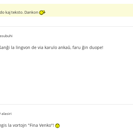
ildo kaj teksto. Dankon
asubuhi
 ŝanĝi la lingvon de via karulo ankaŭ, faru ĝin duope!
alasiri
egis la vortojn "Fina Venko"!