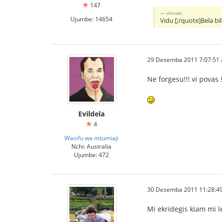
147
vincas:
Ujumbe: 14654
Vidu [;/quote]Bela b
29 Desemba 2011 7:07:51 
Ne forgesu!!! vi povas
Evildela
4
Wasifu wa mtumiaji
Nchi: Australia
Ujumbe: 472
30 Desemba 2011 11:28:49 
Mi ekridegis kiam mi l