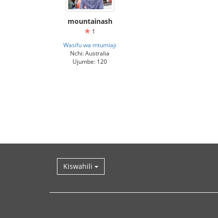
mountainash
1
Wasifu wa mtumiaji
Nchi: Australia
Ujumbe: 120
Kiswahili