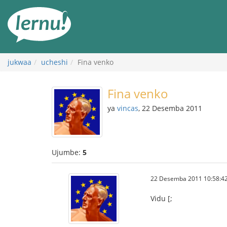
Kwa
maudhui
jukwaa
ucheshi
Fina venko
Fina venko
ya
vincas
, 22 Desemba 2011
Ujumbe:
5
22 Desemba 2011 10:58:42
Vidu [;