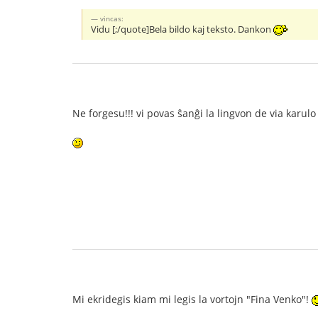
vincas:
Vidu [;/quote]Bela bildo kaj teksto. Dankon
Ne forgesu!!! vi povas ŝanĝi la lingvon de via karul
Mi ekridegis kiam mi legis la vortojn "Fina Venko"!