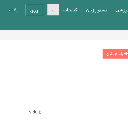
موزشی
دستور زبان
کتابخانه
FA
ورود
پاسخ دادن
Vidu [;