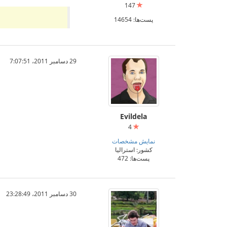
147
پست‌ها: 14654
29 دسامبر 2011،‏ 7:07:51
Evildela
4
نمایش مشخصات
کشور: استرالیا
پست‌ها: 472
30 دسامبر 2011،‏ 23:28:49