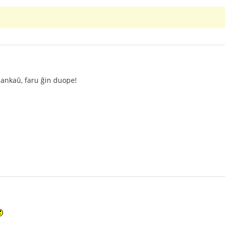
o ankaŭ, faru ĝin duope!