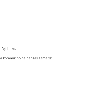
r fejsbuko.
mia koramikino ne pensas same xD