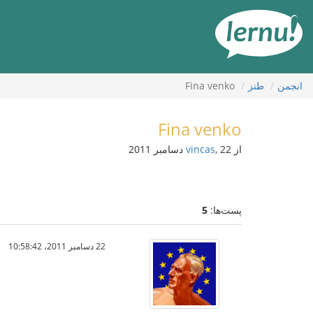
رود
ه
حتوا
انجمن
طنز
Fina venko
Fina venko
از
, 22 دسامبر 2011
vincas
پست‌ها:
5
22 دسامبر 2011،‏ 10:58:42