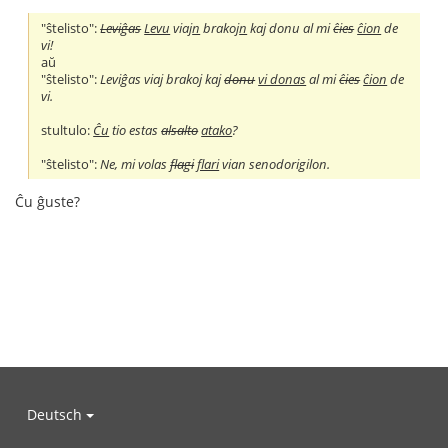
"ŝtelisto":
Leviĝas
Levu
viaj
n
brakoj
n
kaj donu al mi
ĉies
ĉion
de
vi!
aŭ
"ŝtelisto":
Leviĝas viaj brakoj kaj
donu
vi donas
al mi
ĉies
ĉion
de
vi.
stultulo:
Ĉu
tio estas
alsalto
atako
?
"ŝtelisto":
Ne, mi volas
flagi
flari
vian senodorigilon.
Ĉu ĝuste?
Deutsch