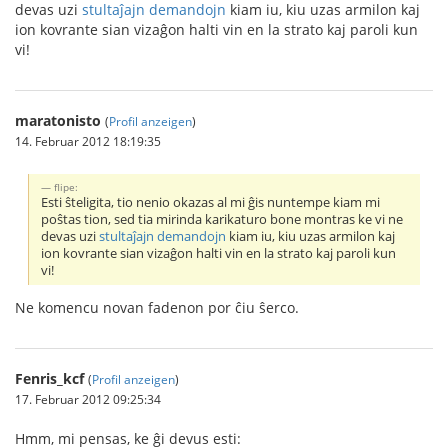
devas uzi
stultaĵajn demandojn
kiam iu, kiu uzas armilon kaj
ion kovrante sian vizaĝon halti vin en la strato kaj paroli kun
vi!
maratonisto
(
Profil anzeigen
)
14. Februar 2012 18:19:35
flipe:
Esti ŝteligita, tio nenio okazas al mi ĝis nuntempe kiam mi
poŝtas tion, sed tia mirinda karikaturo bone montras ke vi ne
devas uzi
stultaĵajn demandojn
kiam iu, kiu uzas armilon kaj
ion kovrante sian vizaĝon halti vin en la strato kaj paroli kun
vi!
Ne komencu novan fadenon por ĉiu ŝerco.
Fenris_kcf
(
Profil anzeigen
)
17. Februar 2012 09:25:34
Hmm, mi pensas, ke ĝi devus esti: