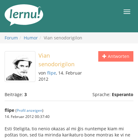
Zum
Inhalt
Men
Forum
Humor
Vian senodorigilon
Vian
Antworten
senodorigilon
von
flipe
, 14. Februar
2012
Beiträge:
3
Sprache:
Esperanto
flipe
(
Profil anzeigen
)
14. Februar 2012 00:37:40
Esti ŝteligita, tio nenio okazas al mi ĝis nuntempe kiam mi
poŝtas tion, sed tia mirinda karikaturo bone montras ke vi ne