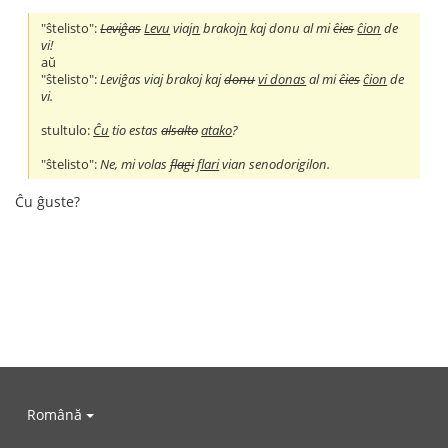
"ŝtelisto":
Leviĝas
Levu
viaj
n
brakoj
n
kaj donu al mi
ĉies
ĉion
de
vi!
aŭ
"ŝtelisto":
Leviĝas viaj brakoj kaj
donu
vi donas
al mi
ĉies
ĉion
de
vi.
stultulo:
Ĉu
tio estas
alsalto
atako
?
"ŝtelisto":
Ne, mi volas
flagi
flari
vian senodorigilon.
Ĉu ĝuste?
Română