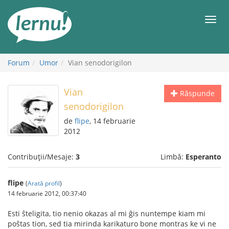
Mergi
la
Meni
conținut
Forum
Umor
Vian senodorigilon
Vian
Răspunde
senodorigilon
de
flipe
, 14 februarie
2012
Contribuții/Mesaje:
3
Limbă:
Esperanto
flipe
(
Arată profil
)
14 februarie 2012, 00:37:40
Esti ŝteligita, tio nenio okazas al mi ĝis nuntempe kiam mi
poŝtas tion, sed tia mirinda karikaturo bone montras ke vi ne