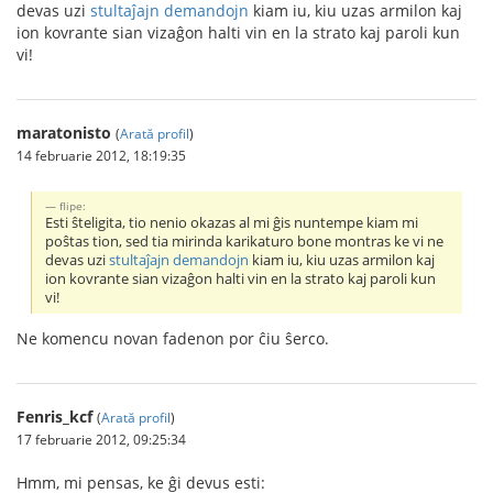
devas uzi
stultaĵajn demandojn
kiam iu, kiu uzas armilon kaj
ion kovrante sian vizaĝon halti vin en la strato kaj paroli kun
vi!
maratonisto
(
Arată profil
)
14 februarie 2012, 18:19:35
flipe:
Esti ŝteligita, tio nenio okazas al mi ĝis nuntempe kiam mi
poŝtas tion, sed tia mirinda karikaturo bone montras ke vi ne
devas uzi
stultaĵajn demandojn
kiam iu, kiu uzas armilon kaj
ion kovrante sian vizaĝon halti vin en la strato kaj paroli kun
vi!
Ne komencu novan fadenon por ĉiu ŝerco.
Fenris_kcf
(
Arată profil
)
17 februarie 2012, 09:25:34
Hmm, mi pensas, ke ĝi devus esti: