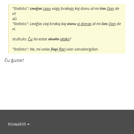
"ŝtelisto":
Leviĝas
Levu
viaj
n
brakoj
n
kaj donu al mi
ĉies
ĉion
de
vi!
aŭ
"ŝtelisto":
Leviĝas viaj brakoj kaj
donu
vi donas
al mi
ĉies
ĉion
de
vi.
stultulo:
Ĉu
tio estas
alsalto
atako
?
"ŝtelisto":
Ne, mi volas
flagi
flari
vian senodorigilon.
Ĉu ĝuste?
Kiswahili