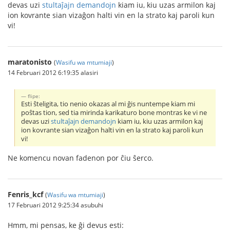
devas uzi
stultaĵajn demandojn
kiam iu, kiu uzas armilon kaj
ion kovrante sian vizaĝon halti vin en la strato kaj paroli kun
vi!
maratonisto
(
Wasifu wa mtumiaji
)
14 Februari 2012 6:19:35 alasiri
flipe:
Esti ŝteligita, tio nenio okazas al mi ĝis nuntempe kiam mi
poŝtas tion, sed tia mirinda karikaturo bone montras ke vi ne
devas uzi
stultaĵajn demandojn
kiam iu, kiu uzas armilon kaj
ion kovrante sian vizaĝon halti vin en la strato kaj paroli kun
vi!
Ne komencu novan fadenon por ĉiu ŝerco.
Fenris_kcf
(
Wasifu wa mtumiaji
)
17 Februari 2012 9:25:34 asubuhi
Hmm, mi pensas, ke ĝi devus esti: