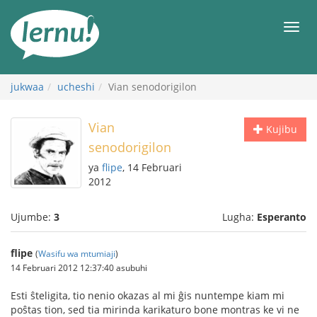
Kwa
maudhui
orod
jukwaa
ucheshi
Vian senodorigilon
Vian
Kujibu
senodorigilon
ya
flipe
, 14 Februari
2012
Ujumbe:
3
Lugha:
Esperanto
flipe
(
Wasifu wa mtumiaji
)
14 Februari 2012 12:37:40 asubuhi
Esti ŝteligita, tio nenio okazas al mi ĝis nuntempe kiam mi
poŝtas tion, sed tia mirinda karikaturo bone montras ke vi ne