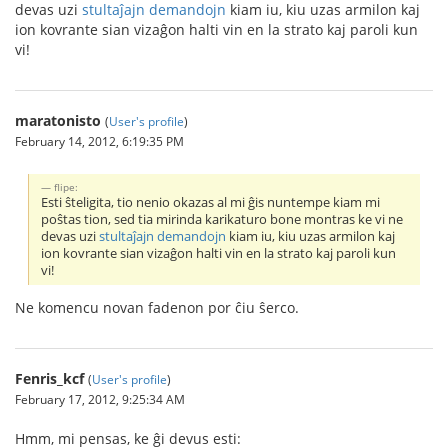
devas uzi
stultaĵajn demandojn
kiam iu, kiu uzas armilon kaj
ion kovrante sian vizaĝon halti vin en la strato kaj paroli kun
vi!
maratonisto
(
User's profile
)
February 14, 2012, 6:19:35 PM
flipe:
Esti ŝteligita, tio nenio okazas al mi ĝis nuntempe kiam mi
poŝtas tion, sed tia mirinda karikaturo bone montras ke vi ne
devas uzi
stultaĵajn demandojn
kiam iu, kiu uzas armilon kaj
ion kovrante sian vizaĝon halti vin en la strato kaj paroli kun
vi!
Ne komencu novan fadenon por ĉiu ŝerco.
Fenris_kcf
(
User's profile
)
February 17, 2012, 9:25:34 AM
Hmm, mi pensas, ke ĝi devus esti: