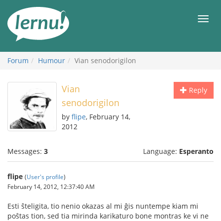
Skip
to
Men
the
content
Forum
Humour
Vian senodorigilon
Vian
Reply
senodorigilon
by
flipe
, February 14,
2012
Messages:
3
Language:
Esperanto
flipe
(
User's profile
)
February 14, 2012, 12:37:40 AM
Esti ŝteligita, tio nenio okazas al mi ĝis nuntempe kiam mi
poŝtas tion, sed tia mirinda karikaturo bone montras ke vi ne