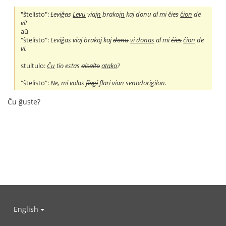
"ŝtelisto":
Leviĝas
Levu
viaj
n
brakoj
n
kaj donu al mi
ĉies
ĉion
de
vi!
aŭ
"ŝtelisto":
Leviĝas viaj brakoj kaj
donu
vi donas
al mi
ĉies
ĉion
de
vi.
stultulo:
Ĉu
tio estas
alsalto
atako
?
"ŝtelisto":
Ne, mi volas
flagi
flari
vian senodorigilon.
Ĉu ĝuste?
English