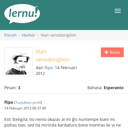
Ke
daftar
Men
isi
Forum
Humor
Vian senodorigilon
Vian
Balas
senodorigilon
dari
flipe
, 14 Februari
2012
Pesan:
3
Bahasa:
Esperanto
flipe
(
Tunjukkan profil
)
14 Februari 2012 00.37.40
Esti ŝteligita, tio nenio okazas al mi ĝis nuntempe kiam mi
poŝtas tion, sed tia mirinda karikaturo bone montras ke vi ne