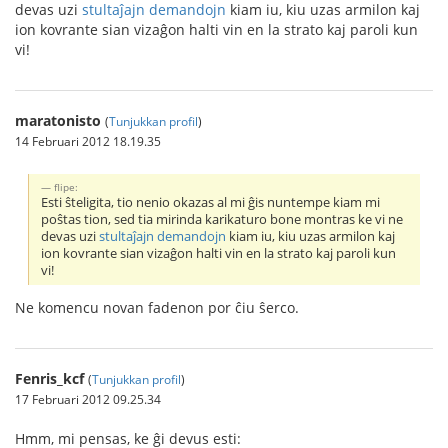
devas uzi
stultaĵajn demandojn
kiam iu, kiu uzas armilon kaj
ion kovrante sian vizaĝon halti vin en la strato kaj paroli kun
vi!
maratonisto
(
Tunjukkan profil
)
14 Februari 2012 18.19.35
flipe:
Esti ŝteligita, tio nenio okazas al mi ĝis nuntempe kiam mi
poŝtas tion, sed tia mirinda karikaturo bone montras ke vi ne
devas uzi
stultaĵajn demandojn
kiam iu, kiu uzas armilon kaj
ion kovrante sian vizaĝon halti vin en la strato kaj paroli kun
vi!
Ne komencu novan fadenon por ĉiu ŝerco.
Fenris_kcf
(
Tunjukkan profil
)
17 Februari 2012 09.25.34
Hmm, mi pensas, ke ĝi devus esti: