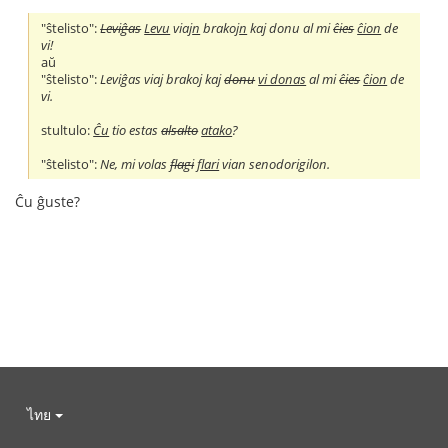
"ŝtelisto":
Leviĝas
Levu
viaj
n
brakoj
n
kaj donu al mi
ĉies
ĉion
de
vi!
aŭ
"ŝtelisto":
Leviĝas viaj brakoj kaj
donu
vi donas
al mi
ĉies
ĉion
de
vi.
stultulo:
Ĉu
tio estas
alsalto
atako
?
"ŝtelisto":
Ne, mi volas
flagi
flari
vian senodorigilon.
Ĉu ĝuste?
ไทย