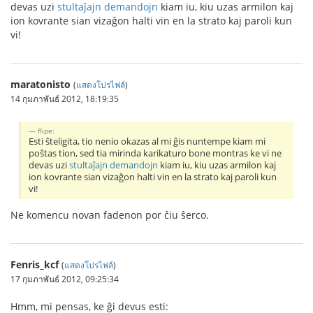
devas uzi
stultaĵajn demandojn
kiam iu, kiu uzas armilon kaj
ion kovrante sian vizaĝon halti vin en la strato kaj paroli kun
vi!
maratonisto
(
แสดงโปรไฟล์
)
14 กุมภาพันธ์ 2012, 18:19:35
flipe:
Esti ŝteligita, tio nenio okazas al mi ĝis nuntempe kiam mi
poŝtas tion, sed tia mirinda karikaturo bone montras ke vi ne
devas uzi
stultaĵajn demandojn
kiam iu, kiu uzas armilon kaj
ion kovrante sian vizaĝon halti vin en la strato kaj paroli kun
vi!
Ne komencu novan fadenon por ĉiu ŝerco.
Fenris_kcf
(
แสดงโปรไฟล์
)
17 กุมภาพันธ์ 2012, 09:25:34
Hmm, mi pensas, ke ĝi devus esti: