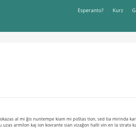
Esperanto?
Kurz
G
nio okazas al mi ĝis nuntempe kiam mi poŝtas tion, sed tia mirinda k
u uzas armilon kaj ion kovrante sian vizaĝon halti vin en la strato ka