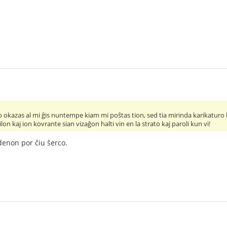
enio okazas al mi ĝis nuntempe kiam mi poŝtas tion, sed tia mirinda karikatur
lon kaj ion kovrante sian vizaĝon halti vin en la strato kaj paroli kun vi!
enon por ĉiu ŝerco.