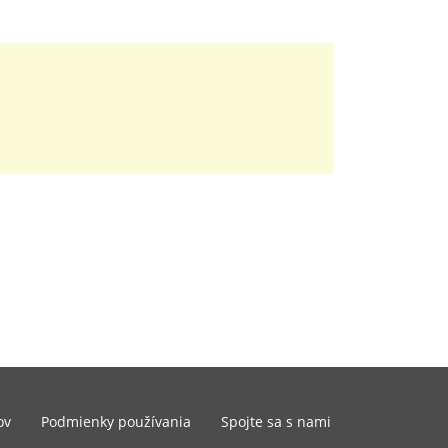
ov
Podmienky používania
Spojte sa s nami