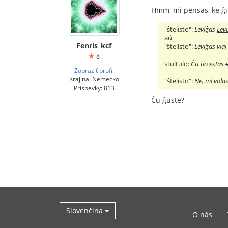
Hmm, mi pensas, ke ĝi 
"ŝtelisto":
Leviĝas
Lev
aŭ
Fenris_kcf
"ŝtelisto":
Leviĝas viaj
8
stultulo:
Ĉu
tio estas
Zobraziť profil
Krajina: Nemecko
"ŝtelisto":
Ne, mi vola
Príspevky: 813
Ĉu ĝuste?
Slovenčina
O nás