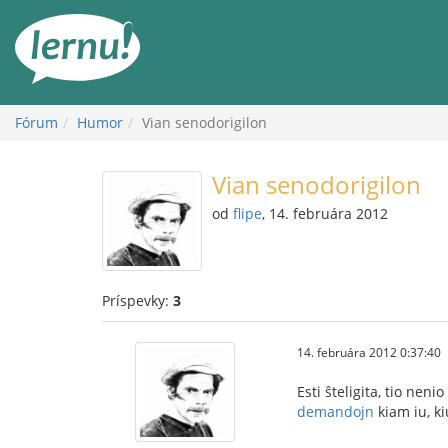
Späť
na
obsah
Fórum
Humor
Vian senodorigilon
Vian senodorigilon
od
flipe
, 14. februára 2012
Príspevky:
3
14. februára 2012 0:37:40
Esti ŝteligita, tio ne
demandojn
kiam iu, ki