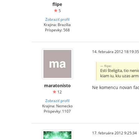
flipe
5
Zobraziť profil
Krajina: Brazília
Príspevky: 568
14. februára 2012 18:19:35
flipe:
Esti ŝteligita, tio n
kiam iu, kiu uzas armi
maratonisto
Ne komencu novan fad
12
Zobraziť profil
Krajina: Nemecko
Príspevky: 1107
17. februára 2012 9:25:34