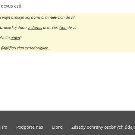
devus esti:
u
viaj
n
brakoj
n
kaj donu al mi
ĉies
ĉion
de vi!
 brakoj kaj
donu
vi donas
al mi
ĉies
ĉion
de vi.
alsalto
atako
?
s
flagi
flari
vian senodorigilon.
Tím
Podporte nás
Libro
Zásady ochrany osobných údaj