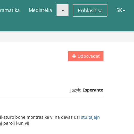
ramatika
Mediatéka
SK
Prihlásiť sa
Odpovedať
Jazyk:
Esperanto
arikaturo bone montras ke vi ne devas uzi
stultaĵajn
j paroli kun vi!