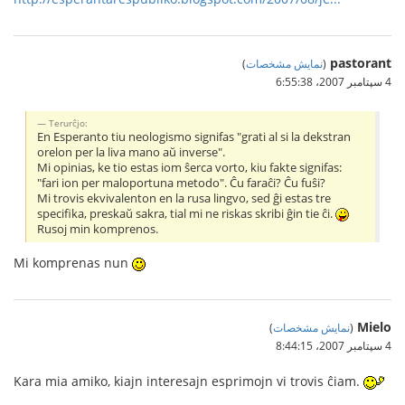
pastorant
(
نمایش مشخصات
)
4 سپتامبر 2007،‏ 6:55:38
Terurĉjo:
En Esperanto tiu neologismo signifas "grati al si la dekstran
orelon per la liva mano aŭ inverse".
Mi opinias, ke tio estas iom ŝerca vorto, kiu fakte signifas:
"fari ion per maloportuna metodo". Ĉu faraĉi? Ĉu fuŝi?
Mi trovis ekvivalenton en la rusa lingvo, sed ĝi estas tre
specifika, preskaŭ sakra, tial mi ne riskas skribi ĝin tie ĉi.
Rusoj min komprenos.
Mi komprenas nun
Mielo
(
نمایش مشخصات
)
4 سپتامبر 2007،‏ 8:44:15
Kara mia amiko, kiajn interesajn esprimojn vi trovis ĉiam.