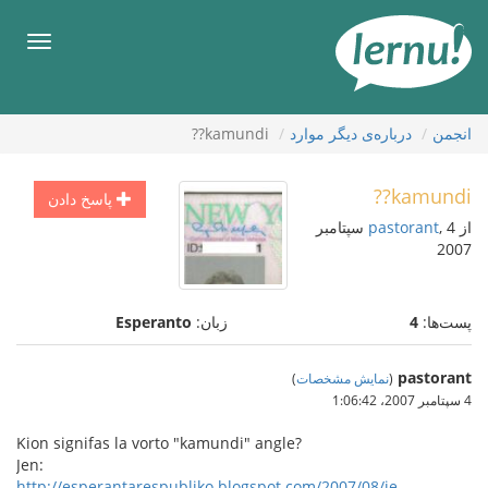
رود
ه
فهرس
حتوا
انجمن
درباره‌ی دیگر موارد
kamundi??
kamundi??
پاسخ دادن
از
pastorant
, 4 سپتامبر
2007
پست‌ها:
4
زبان:
Esperanto
pastorant
(
نمایش مشخصات
)
4 سپتامبر 2007،‏ 1:06:42
Kion signifas la vorto "kamundi" angle?
Jen:
http://esperantarespubliko.blogspot.com/2007/08/je...