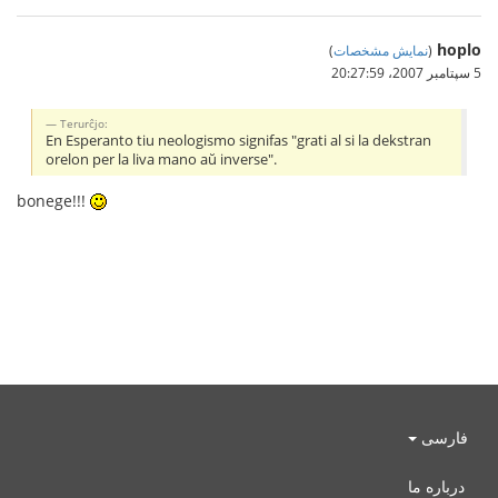
hoplo
(
نمایش مشخصات
)
5 سپتامبر 2007،‏ 20:27:59
Terurĉjo:
En Esperanto tiu neologismo signifas "grati al si la dekstran
orelon per la liva mano aŭ inverse".
bonege!!!
فارسی
درباره ما