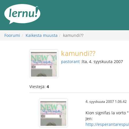
Tästä
sisältöön
Foorumi
Kaikesta muusta
kamundi??
kamundi??
pastorant
:lta, 4. syyskuuta 2007
Viestejä:
4
4. syyskuuta 2007 1.06.42
Kion signifas la vorto
Jen:
http://esperantarespub