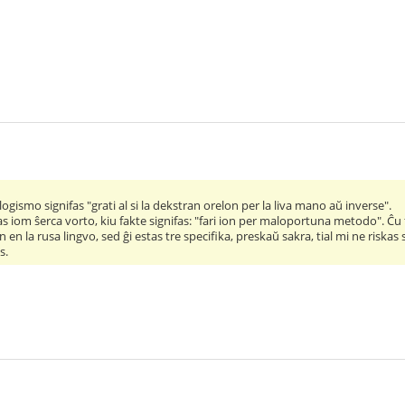
ogismo signifas "grati al si la dekstran orelon per la liva mano aŭ inverse".
tas iom ŝerca vorto, kiu fakte signifas: "fari ion per maloportuna metodo". Ĉu 
 en la rusa lingvo, sed ĝi estas tre specifika, preskaŭ sakra, tial mi ne riskas sk
s.