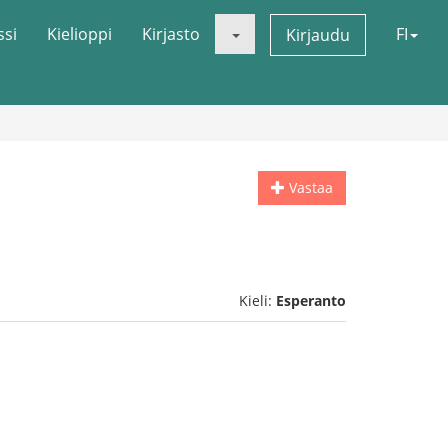
ssi
Kielioppi
Kirjasto
FI
Kirjaudu
Vastaa
Kieli:
Esperanto