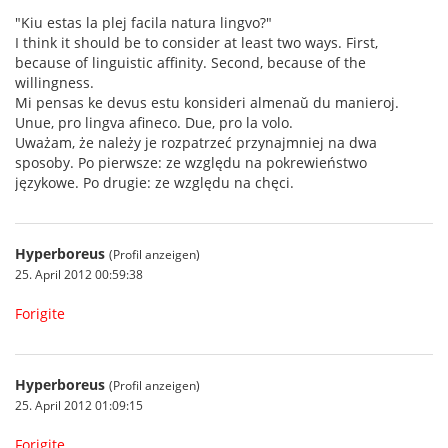
"Kiu estas la plej facila natura lingvo?"
I think it should be to consider at least two ways. First,
because of linguistic affinity. Second, because of the
willingness.
Mi pensas ke devus estu konsideri almenaŭ du manieroj.
Unue, pro lingva afineco. Due, pro la volo.
Uważam, że należy je rozpatrzeć przynajmniej na dwa
sposoby. Po pierwsze: ze względu na pokrewieństwo
językowe. Po drugie: ze względu na chęci.
Hyperboreus
(Profil anzeigen)
25. April 2012 00:59:38
Forigite
Hyperboreus
(Profil anzeigen)
25. April 2012 01:09:15
Forigite