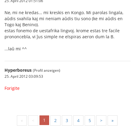
25. April 2012 01:51:06
Ne, mi ne kredas... mi kreskis en Kongo. Mi parolas lingala,
aŭdis svahila kaj mi neniam aŭdis tiu sono (ke mi aŭdis en
Togo kaj Benino).
estas fonemo de uestafrika lingvoj. krome estas tre facile
prononcebla, vi ĵus simple ne elspiras aeron dum la B.
...laŭ mi ^^
Hyperboreus
(Profil anzeigen)
25. April 2012 03:09:53
Forigite
1
«
<
2
3
4
5
>
»