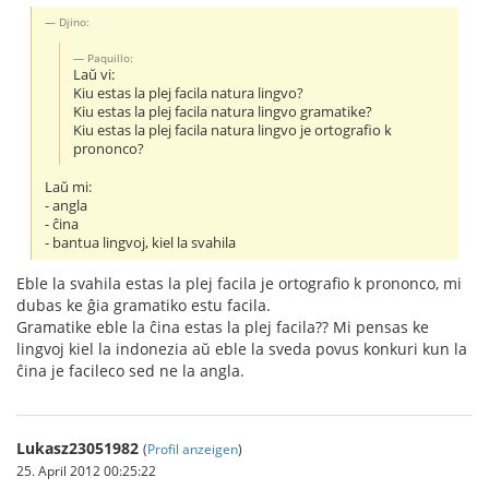
Djino:
Paquillo:
Laŭ vi:
Kiu estas la plej facila natura lingvo?
Kiu estas la plej facila natura lingvo gramatike?
Kiu estas la plej facila natura lingvo je ortografio k
prononco?
Laŭ mi:
- angla
- ĉina
- bantua lingvoj, kiel la svahila
Eble la svahila estas la plej facila je ortografio k prononco, mi
dubas ke ĝia gramatiko estu facila.
Gramatike eble la ĉina estas la plej facila?? Mi pensas ke
lingvoj kiel la indonezia aŭ eble la sveda povus konkuri kun la
ĉina je facileco sed ne la angla.
Lukasz23051982
(
Profil anzeigen
)
25. April 2012 00:25:22