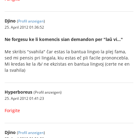
Djino
(
Profil anzeigen
)
25. April 2012 01:36:52
Ne forgesu ke li komencis sian demandon per "laŭ vi..."
Me skribis "svahila" ĉar estas la bantua lingvo la plej fama,
sed mi pensis pri lingala, kiu estas eĉ pli facile prononcebla.
Mi kredas ke la /ɓ/ ne ekzistas en bantua lingvoj (certe ne en
la svahila)
Hyperboreus
(Profil anzeigen)
25. April 2012 01:41:23
Forigite
Djino
(
Profil anzeigen
)