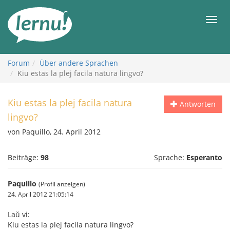
Zum
Inhalt
Men
Forum
Über andere Sprachen
Kiu estas la plej facila natura lingvo?
Kiu estas la plej facila natura
Antworten
lingvo?
von Paquillo, 24. April 2012
Beiträge:
98
Sprache:
Esperanto
Paquillo
(Profil anzeigen)
24. April 2012 21:05:14
Laŭ vi:
Kiu estas la plej facila natura lingvo?