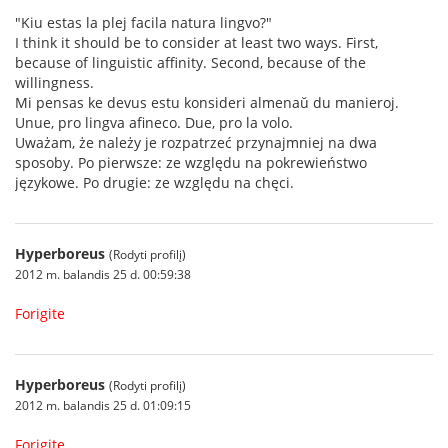
"Kiu estas la plej facila natura lingvo?"
I think it should be to consider at least two ways. First,
because of linguistic affinity. Second, because of the
willingness.
Mi pensas ke devus estu konsideri almenaŭ du manieroj.
Unue, pro lingva afineco. Due, pro la volo.
Uważam, że należy je rozpatrzeć przynajmniej na dwa
sposoby. Po pierwsze: ze względu na pokrewieństwo
językowe. Po drugie: ze względu na chęci.
Hyperboreus
(Rodyti profilį)
2012 m. balandis 25 d. 00:59:38
Forigite
Hyperboreus
(Rodyti profilį)
2012 m. balandis 25 d. 01:09:15
Forigite