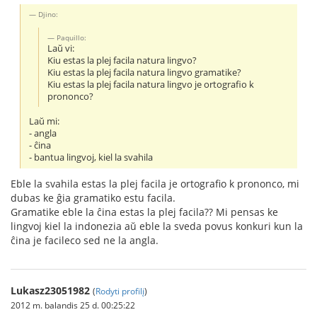
Djino:
Paquillo:
Laŭ vi:
Kiu estas la plej facila natura lingvo?
Kiu estas la plej facila natura lingvo gramatike?
Kiu estas la plej facila natura lingvo je ortografio k
prononco?
Laŭ mi:
- angla
- ĉina
- bantua lingvoj, kiel la svahila
Eble la svahila estas la plej facila je ortografio k prononco, mi
dubas ke ĝia gramatiko estu facila.
Gramatike eble la ĉina estas la plej facila?? Mi pensas ke
lingvoj kiel la indonezia aŭ eble la sveda povus konkuri kun la
ĉina je facileco sed ne la angla.
Lukasz23051982
(
Rodyti profilį
)
2012 m. balandis 25 d. 00:25:22