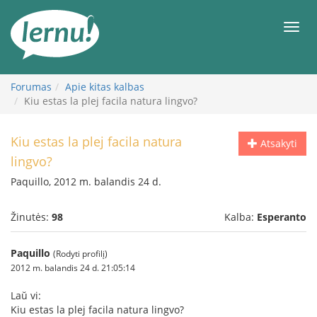
Į
turinį
Meni
Forumas
Apie kitas kalbas
Kiu estas la plej facila natura lingvo?
Kiu estas la plej facila natura
Atsakyti
lingvo?
Paquillo, 2012 m. balandis 24 d.
Žinutės:
98
Kalba:
Esperanto
Paquillo
(Rodyti profilį)
2012 m. balandis 24 d. 21:05:14
Laŭ vi:
Kiu estas la plej facila natura lingvo?