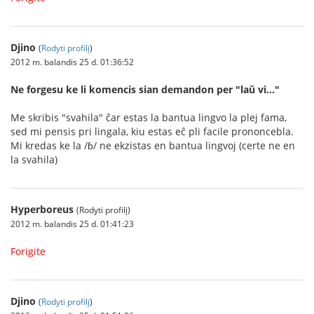
Djino
(
Rodyti profilį
)
2012 m. balandis 25 d. 01:36:52
Ne forgesu ke li komencis sian demandon per "laŭ vi..."
Me skribis "svahila" ĉar estas la bantua lingvo la plej fama,
sed mi pensis pri lingala, kiu estas eĉ pli facile prononcebla.
Mi kredas ke la /ɓ/ ne ekzistas en bantua lingvoj (certe ne en
la svahila)
Hyperboreus
(Rodyti profilį)
2012 m. balandis 25 d. 01:41:23
Forigite
Djino
(
Rodyti profilį
)