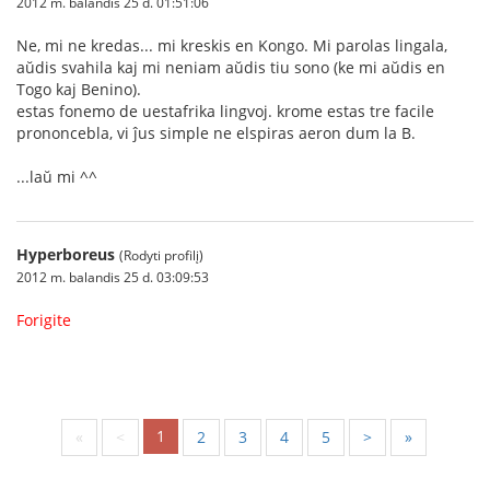
2012 m. balandis 25 d. 01:51:06
Ne, mi ne kredas... mi kreskis en Kongo. Mi parolas lingala,
aŭdis svahila kaj mi neniam aŭdis tiu sono (ke mi aŭdis en
Togo kaj Benino).
estas fonemo de uestafrika lingvoj. krome estas tre facile
prononcebla, vi ĵus simple ne elspiras aeron dum la B.
...laŭ mi ^^
Hyperboreus
(Rodyti profilį)
2012 m. balandis 25 d. 03:09:53
Forigite
1
«
<
2
3
4
5
>
»