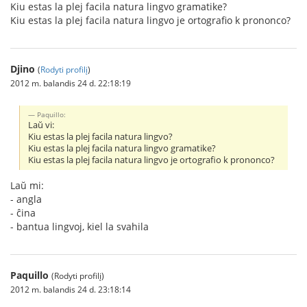
Kiu estas la plej facila natura lingvo gramatike?
Kiu estas la plej facila natura lingvo je ortografio k prononco?
Djino
(
Rodyti profilį
)
2012 m. balandis 24 d. 22:18:19
Paquillo:
Laŭ vi:
Kiu estas la plej facila natura lingvo?
Kiu estas la plej facila natura lingvo gramatike?
Kiu estas la plej facila natura lingvo je ortografio k prononco?
Laŭ mi:
- angla
- ĉina
- bantua lingvoj, kiel la svahila
Paquillo
(Rodyti profilį)
2012 m. balandis 24 d. 23:18:14