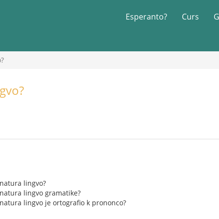
Esperanto?
Curs
G
o?
ngvo?
 natura lingvo?
a natura lingvo gramatike?
a natura lingvo je ortografio k prononco?