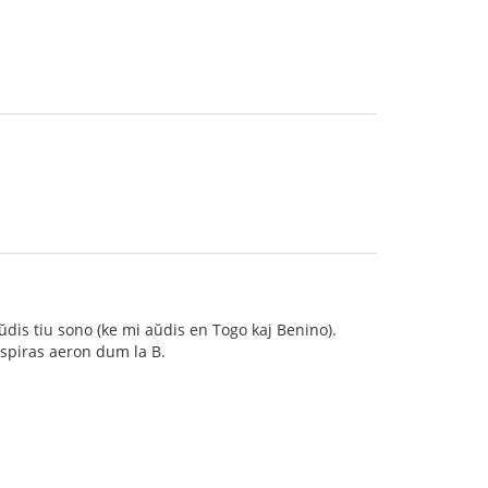
ŭdis tiu sono (ke mi aŭdis en Togo kaj Benino).
lspiras aeron dum la B.