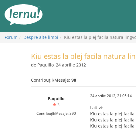
Mergi
la
conținut
Forum
Despre alte limbi
Kiu estas la plej facila natura lingv
Kiu estas la plej facila natura li
de Paquillo, 24 aprilie 2012
Contribuții/Mesaje:
98
24 aprilie 2012, 21:05:14
Paquillo
3
Laŭ vi:
Contribuții/Mesaje: 390
Kiu estas la plej facila
Kiu estas la plej facil
Kiu estas la plej facil