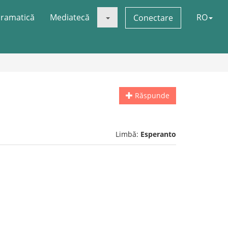
ramatică
Mediatecă
RO
Conectare
Răspunde
Limbă:
Esperanto