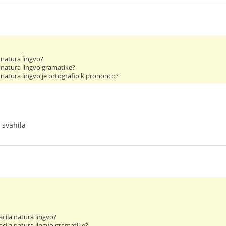
a natura lingvo?
la natura lingvo gramatike?
la natura lingvo je ortografio k prononco?
a svahila
facila natura lingvo?
 facila natura lingvo gramatike?