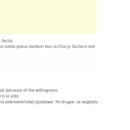
 facila.
 la sveda povus konkuri kun la ĉina je facileco sed
ond, because of the willingness.
o la volo.
na pokrewieństwo językowe. Po drugie: ze względu