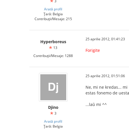
3
Arată profil
Țară: Belgia
Contribuții/Mesaje: 215
25 aprilie 2012, 01:41:23
Hyperboreus
13
Forigite
Contribuții/Mesaje: 1288
25 aprilie 2012, 01:51:06
Ne, mi ne kredas... mi
estas fonemo de uestaf
...laŭ mi ^^
Djino
3
Arată profil
Țară: Belgia