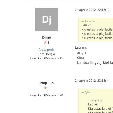
24 aprilie 2012, 22:18:19
Paquillo:
Laŭ vi:
Kiu estas la plej facil
Kiu estas la plej faci
Djino
Kiu estas la plej faci
3
Laŭ mi:
Arată profil
- angla
Țară: Belgia
- ĉina
Contribuții/Mesaje: 215
- bantua lingvoj, kiel l
24 aprilie 2012, 23:18:14
Paquillo
3
Djino:
Contribuții/Mesaje: 390
Paquillo:
Laŭ vi:
Kiu estas la plej 
Kiu estas la plej