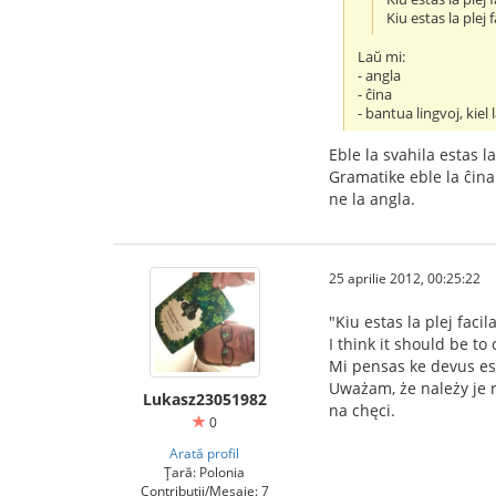
Kiu estas la plej
Laŭ mi:
- angla
- ĉina
- bantua lingvoj, kiel 
Eble la svahila estas l
Gramatike eble la ĉina 
ne la angla.
25 aprilie 2012, 00:25:22
"Kiu estas la plej facil
I think it should be to
Mi pensas ke devus est
Uważam, że należy je 
Lukasz23051982
na chęci.
0
Arată profil
Țară: Polonia
Contribuții/Mesaje: 7