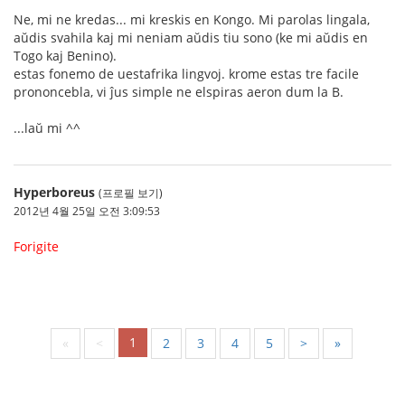
Ne, mi ne kredas... mi kreskis en Kongo. Mi parolas lingala,
aŭdis svahila kaj mi neniam aŭdis tiu sono (ke mi aŭdis en
Togo kaj Benino).
estas fonemo de uestafrika lingvoj. krome estas tre facile
prononcebla, vi ĵus simple ne elspiras aeron dum la B.
...laŭ mi ^^
Hyperboreus
(프로필 보기)
2012년 4월 25일 오전 3:09:53
Forigite
1
«
<
2
3
4
5
>
»