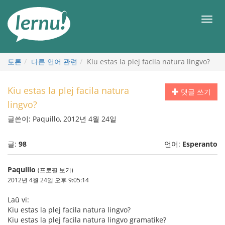
본
문
메
으
뉴
로
토론
다른 언어 관련
Kiu estas la plej facila natura lingvo?
Kiu estas la plej facila natura
댓글 쓰기
lingvo?
글쓴이: Paquillo, 2012년 4월 24일
글:
98
언어:
Esperanto
Paquillo
(프로필 보기)
2012년 4월 24일 오후 9:05:14
Laŭ vi:
Kiu estas la plej facila natura lingvo?
Kiu estas la plej facila natura lingvo gramatike?