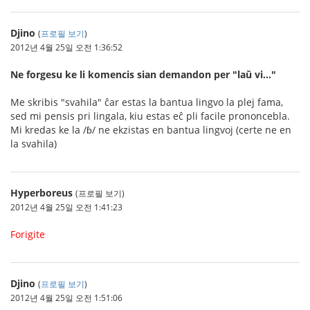
Djino
(
프로필 보기
)
2012년 4월 25일 오전 1:36:52
Ne forgesu ke li komencis sian demandon per "laŭ vi..."
Me skribis "svahila" ĉar estas la bantua lingvo la plej fama,
sed mi pensis pri lingala, kiu estas eĉ pli facile prononcebla.
Mi kredas ke la /ɓ/ ne ekzistas en bantua lingvoj (certe ne en
la svahila)
Hyperboreus
(프로필 보기)
2012년 4월 25일 오전 1:41:23
Forigite
Djino
(
프로필 보기
)
2012년 4월 25일 오전 1:51:06