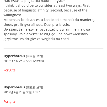
"Kiu estas la plej facila natura lingvo?"
I think it should be to consider at least two ways. First,
because of linguistic affinity. Second, because of the
willingness.
Mi pensas ke devus estu konsideri almenaŭ du manieroj.
Unue, pro lingva afineco. Due, pro la volo.
Uważam, że należy je rozpatrzeć przynajmniej na dwa
sposoby. Po pierwsze: ze względu na pokrewieństwo
językowe. Po drugie: ze względu na chęci.
Hyperboreus
(프로필 보기)
2012년 4월 25일 오전 12:59:38
Forigite
Hyperboreus
(프로필 보기)
2012년 4월 25일 오전 1:09:15
Forigite