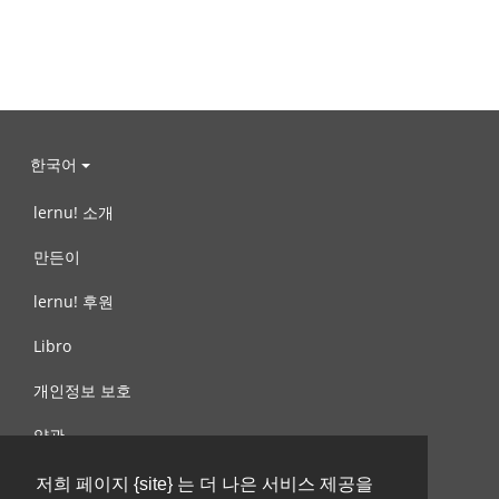
한국어
lernu! 소개
만든이
lernu! 후원
Libro
개인정보 보호
약관
제안, 문의
저희 페이지 {site} 는 더 나은 서비스 제공을