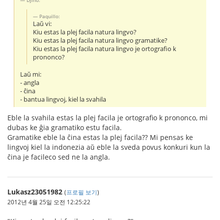
Paquillo:
Laŭ vi:
Kiu estas la plej facila natura lingvo?
Kiu estas la plej facila natura lingvo gramatike?
Kiu estas la plej facila natura lingvo je ortografio k
prononco?
Laŭ mi:
- angla
- ĉina
- bantua lingvoj, kiel la svahila
Eble la svahila estas la plej facila je ortografio k prononco, mi
dubas ke ĝia gramatiko estu facila.
Gramatike eble la ĉina estas la plej facila?? Mi pensas ke
lingvoj kiel la indonezia aŭ eble la sveda povus konkuri kun la
ĉina je facileco sed ne la angla.
Lukasz23051982
(
프로필 보기
)
2012년 4월 25일 오전 12:25:22