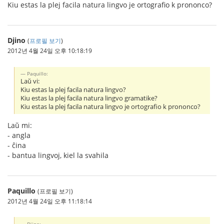
Kiu estas la plej facila natura lingvo je ortografio k prononco?
Djino
(
프로필 보기
)
2012년 4월 24일 오후 10:18:19
Paquillo:
Laŭ vi:
Kiu estas la plej facila natura lingvo?
Kiu estas la plej facila natura lingvo gramatike?
Kiu estas la plej facila natura lingvo je ortografio k prononco?
Laŭ mi:
- angla
- ĉina
- bantua lingvoj, kiel la svahila
Paquillo
(프로필 보기)
2012년 4월 24일 오후 11:18:14
Djino: