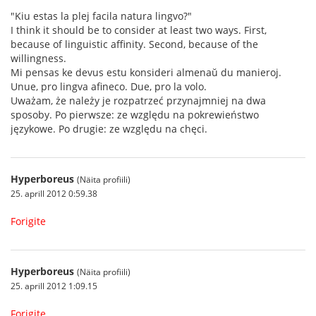
"Kiu estas la plej facila natura lingvo?"
I think it should be to consider at least two ways. First,
because of linguistic affinity. Second, because of the
willingness.
Mi pensas ke devus estu konsideri almenaŭ du manieroj.
Unue, pro lingva afineco. Due, pro la volo.
Uważam, że należy je rozpatrzeć przynajmniej na dwa
sposoby. Po pierwsze: ze względu na pokrewieństwo
językowe. Po drugie: ze względu na chęci.
Hyperboreus
(Näita profiili)
25. aprill 2012 0:59.38
Forigite
Hyperboreus
(Näita profiili)
25. aprill 2012 1:09.15
Forigite