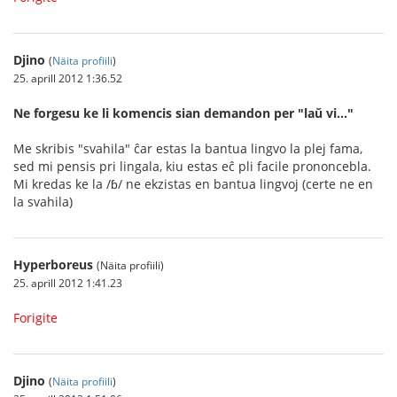
Djino
(
Näita profiili
)
25. aprill 2012 1:36.52
Ne forgesu ke li komencis sian demandon per "laŭ vi..."
Me skribis "svahila" ĉar estas la bantua lingvo la plej fama,
sed mi pensis pri lingala, kiu estas eĉ pli facile prononcebla.
Mi kredas ke la /ɓ/ ne ekzistas en bantua lingvoj (certe ne en
la svahila)
Hyperboreus
(Näita profiili)
25. aprill 2012 1:41.23
Forigite
Djino
(
Näita profiili
)