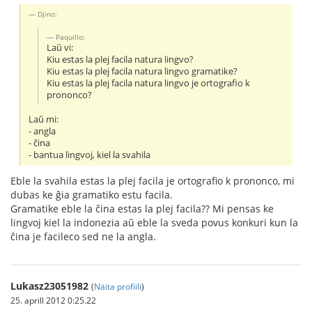
Djino:
Paquillo:
Laŭ vi:
Kiu estas la plej facila natura lingvo?
Kiu estas la plej facila natura lingvo gramatike?
Kiu estas la plej facila natura lingvo je ortografio k
prononco?
Laŭ mi:
- angla
- ĉina
- bantua lingvoj, kiel la svahila
Eble la svahila estas la plej facila je ortografio k prononco, mi
dubas ke ĝia gramatiko estu facila.
Gramatike eble la ĉina estas la plej facila?? Mi pensas ke
lingvoj kiel la indonezia aŭ eble la sveda povus konkuri kun la
ĉina je facileco sed ne la angla.
Lukasz23051982
(
Näita profiili
)
25. aprill 2012 0:25.22