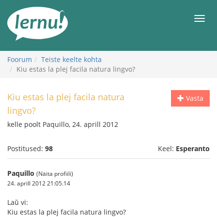
Sisu
juurde
Men
Foorum
Teiste keelte kohta
Kiu estas la plej facila natura lingvo?
Kiu estas la plej facila natura
Vasta
lingvo?
kelle poolt Paquillo, 24. aprill 2012
Postitused:
98
Keel:
Esperanto
Paquillo
(Näita profiili)
24. aprill 2012 21:05.14
Laŭ vi:
Kiu estas la plej facila natura lingvo?