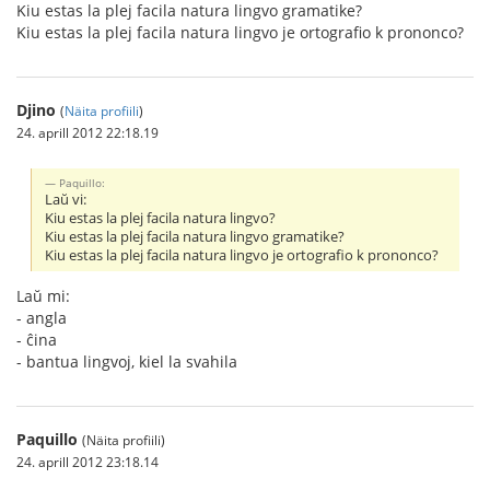
Kiu estas la plej facila natura lingvo gramatike?
Kiu estas la plej facila natura lingvo je ortografio k prononco?
Djino
(
Näita profiili
)
24. aprill 2012 22:18.19
Paquillo:
Laŭ vi:
Kiu estas la plej facila natura lingvo?
Kiu estas la plej facila natura lingvo gramatike?
Kiu estas la plej facila natura lingvo je ortografio k prononco?
Laŭ mi:
- angla
- ĉina
- bantua lingvoj, kiel la svahila
Paquillo
(Näita profiili)
24. aprill 2012 23:18.14