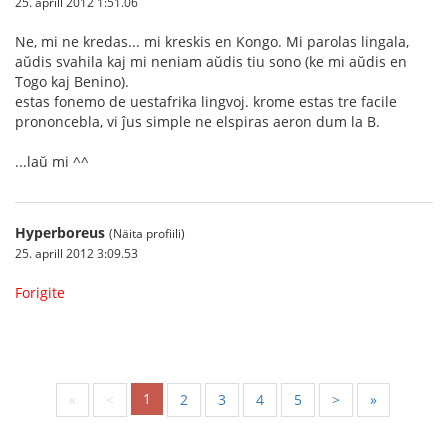
25. aprill 2012 1:51.06
Ne, mi ne kredas... mi kreskis en Kongo. Mi parolas lingala,
aŭdis svahila kaj mi neniam aŭdis tiu sono (ke mi aŭdis en
Togo kaj Benino).
estas fonemo de uestafrika lingvoj. krome estas tre facile
prononcebla, vi ĵus simple ne elspiras aeron dum la B.
...laŭ mi ^^
Hyperboreus
(Näita profiili)
25. aprill 2012 3:09.53
Forigite
1
«
<
2
3
4
5
>
»