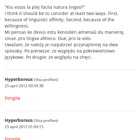
"Kiu estas la plej facila natura lingvo?"
I think it should be to consider at least two ways. First,
because of linguistic affinity. Second, because of the
willingness.
Mi pensas ke devus estu konsideri almenaŭ du manieroj.
Unue, pro lingva afineco. Due, pro la volo.
Uważam, że należy je rozpatrzeć przynajmniej na dwa
sposoby. Po pierwsze: ze względu na pokrewieństwo
językowe. Po drugie: ze względu na chęci.
Hyperboreus
(Visa profilen)
25 april 2012 00:59:38
Forigite
Hyperboreus
(Visa profilen)
25 april 2012 01:09:15
Forigite