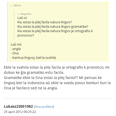
Djino:
Paquillo:
Laŭ vi:
Kiu estas la plej facila natura lingvo?
Kiu estas la plej facila natura lingvo gramatike?
Kiu estas la plej facila natura lingvo je ortografio k
prononco?
Laŭ mi:
- angla
- ĉina
- bantua lingvoj, kiel la svahila
Eble la svahila estas la plej facila je ortografio k prononco, mi
dubas ke ĝia gramatiko estu facila.
Gramatike eble la ĉina estas la plej facila?? Mi pensas ke
lingvoj kiel la indonezia aŭ eble la sveda povus konkuri kun la
ĉina je facileco sed ne la angla.
Lukasz23051982
(
Visa profilen
)
25 april 2012 00:25:22