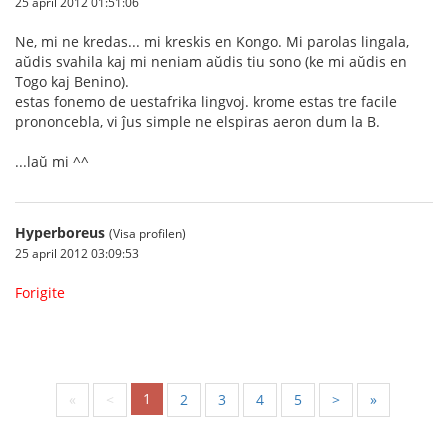
25 april 2012 01:51:06
Ne, mi ne kredas... mi kreskis en Kongo. Mi parolas lingala,
aŭdis svahila kaj mi neniam aŭdis tiu sono (ke mi aŭdis en
Togo kaj Benino).
estas fonemo de uestafrika lingvoj. krome estas tre facile
prononcebla, vi ĵus simple ne elspiras aeron dum la B.
...laŭ mi ^^
Hyperboreus
(Visa profilen)
25 april 2012 03:09:53
Forigite
1
«
<
2
3
4
5
>
»