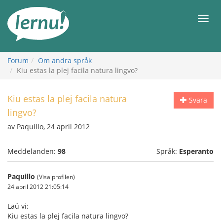
Till
sidans
Meny
innehåll
Forum
Om andra språk
Kiu estas la plej facila natura lingvo?
Kiu estas la plej facila natura
Svara
lingvo?
av Paquillo, 24 april 2012
Meddelanden:
98
Språk:
Esperanto
Paquillo
(Visa profilen)
24 april 2012 21:05:14
Laŭ vi:
Kiu estas la plej facila natura lingvo?