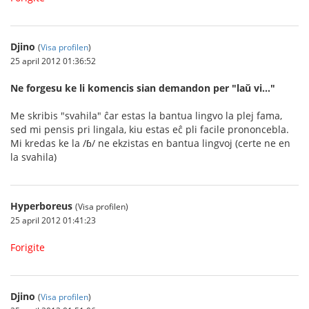
Djino
(
Visa profilen
)
25 april 2012 01:36:52
Ne forgesu ke li komencis sian demandon per "laŭ vi..."
Me skribis "svahila" ĉar estas la bantua lingvo la plej fama,
sed mi pensis pri lingala, kiu estas eĉ pli facile prononcebla.
Mi kredas ke la /ɓ/ ne ekzistas en bantua lingvoj (certe ne en
la svahila)
Hyperboreus
(Visa profilen)
25 april 2012 01:41:23
Forigite
Djino
(
Visa profilen
)