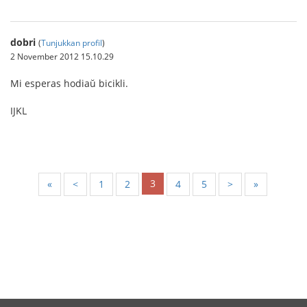
dobri
(
Tunjukkan profil
)
2 November 2012 15.10.29
Mi esperas hodiaŭ bicikli.
IJKL
3
«
<
1
2
4
5
>
»