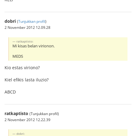
dobri
(
Tunjukkan profil
)
2 November 2012 12.09.28
ratkaptisto:
Mi kisas belan virionon.
MEDS
Kio estas viriono?
Kiel efikis lasta iluzio?
ABCD
ratkaptisto
(Tunjukkan profil)
2 November 2012 12.22.39
dobri: