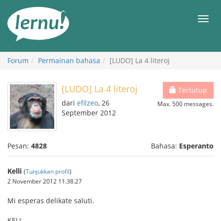
Ke
daftar
Men
isi
Forum
Permainan bahasa
[LUDO] La 4 literoj
[LUDO] La 4 literoj
Tertutup
dari
efilzeo
, 26
Max. 500 messages.
September 2012
Pesan:
4828
Bahasa:
Esperanto
Kelli
(
Tunjukkan profil
)
2 November 2012 11.38.27
Mi esperas delikate saluti.
KELI