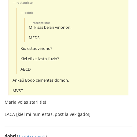
ratkaptisto:
dobri:
ratkaptisto:
Mi kisas belan virionon.
MEDS
Kio estas viriono?
Kiel efikis lasta iluzio?
ABCD
Ankaŭ Bodo cementas domon.
MVST
Maria volas stari tie!
LACA [kiel mi nun estas, post la vekiĝado!]
dobri
(
Tunjukkan profil
)