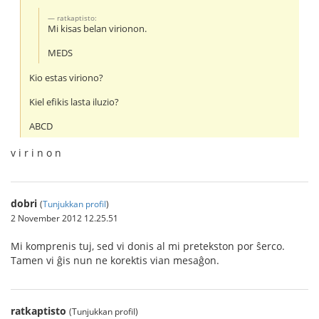
ratkaptisto:
Mi kisas belan virionon.
MEDS
Kio estas viriono?
Kiel efikis lasta iluzio?
ABCD
v i r i n o n
dobri
(
Tunjukkan profil
)
2 November 2012 12.25.51
Mi komprenis tuj, sed vi donis al mi pretekston por ŝerco.
Tamen vi ĝis nun ne korektis vian mesaĝon.
ratkaptisto
(Tunjukkan profil)