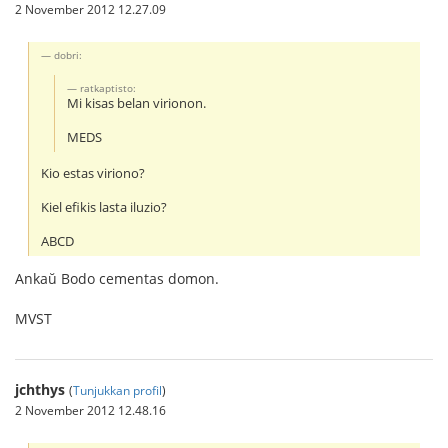
2 November 2012 12.27.09
dobri:
ratkaptisto:
Mi kisas belan virionon.
MEDS
Kio estas viriono?
Kiel efikis lasta iluzio?
ABCD
Ankaŭ Bodo cementas domon.
MVST
jchthys
(
Tunjukkan profil
)
2 November 2012 12.48.16