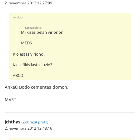
2. novembra 2012 12:27:09
dobri:
ratkaptisto:
Mi kisas belan virionon.
MEDS
Kio estas viriono?
Kiel efikis lasta iluzio?
ABCD
Ankaŭ Bodo cementas domon.
MVST
jchthys
(
Zobraziť profil
)
2. novembra 2012 12:48:16