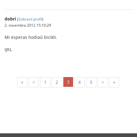
dobri
(
Zobraziť profil
)
2. novembra 2012 15:10:29
Mi esperas hodiaŭ bicikli.
IJKL
3
«
<
1
2
4
5
>
»