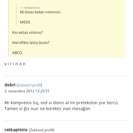
ratkaptisto:
Mi kisas belan virionon.
MEDS
Kio estas viriono?
Kiel efikis lasta iluzio?
ABCD
v i r i n o n
dobri
(
Zobraziť profil
)
2. novembra 2012 12:25:51
Mi komprenis tuj, sed vi donis al mi pretekston por ŝerco.
Tamen vi ĝis nun ne korektis vian mesaĝon.
ratkaptisto
(Zobraziť profil)