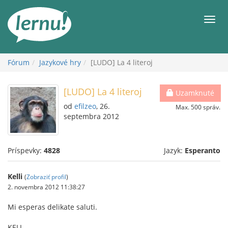
Späť
na
Men
obsah
Fórum
Jazykové hry
[LUDO] La 4 literoj
[LUDO] La 4 literoj
Uzamknuté
od
efilzeo
, 26.
Max. 500 správ.
septembra 2012
Príspevky:
4828
Jazyk:
Esperanto
Kelli
(
Zobraziť profil
)
2. novembra 2012 11:38:27
Mi esperas delikate saluti.
KELI