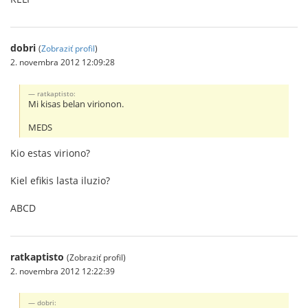
dobri
(
Zobraziť profil
)
2. novembra 2012 12:09:28
ratkaptisto:
Mi kisas belan virionon.
MEDS
Kio estas viriono?
Kiel efikis lasta iluzio?
ABCD
ratkaptisto
(Zobraziť profil)
2. novembra 2012 12:22:39
dobri: