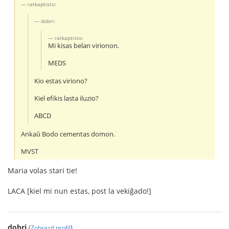
ratkaptisto:
dobri:
ratkaptisto:
Mi kisas belan virionon.
MEDS
Kio estas viriono?
Kiel efikis lasta iluzio?
ABCD
Ankaŭ Bodo cementas domon.
MVST
Maria volas stari tie!
LACA [kiel mi nun estas, post la vekiĝado!]
dobri
(
Zobraziť profil
)